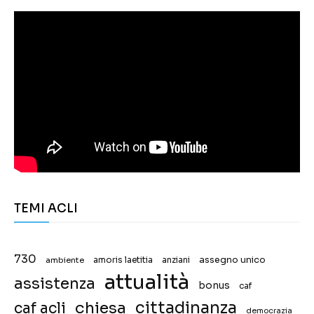
TEMI ACLI
730
assegno unico
ambiente
amoris laetitia
anziani
attualità
assistenza
bonus
caf
chiesa
cittadinanza
caf acli
democrazia