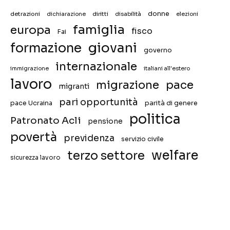
donne
detrazioni
diritti
disabilità
dichiarazione
elezioni
famiglia
europa
fisco
Fai
giovani
formazione
governo
internazionale
immigrazione
italiani all'estero
lavoro
migrazione
pace
migranti
pari opportunità
pace Ucraina
parità di genere
politica
Patronato Acli
pensione
povertà
previdenza
servizio civile
welfare
terzo settore
sicurezza lavoro