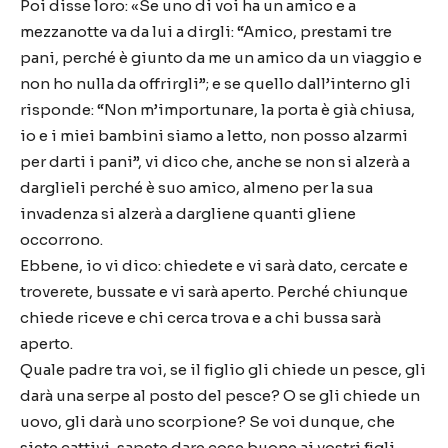
Poi disse loro: «Se uno di voi ha un amico e a
mezzanotte va da lui a dirgli: “Amico, prestami tre
pani, perché è giunto da me un amico da un viaggio e
non ho nulla da offrirgli”; e se quello dall’interno gli
risponde: “Non m’importunare, la porta è già chiusa,
io e i miei bambini siamo a letto, non posso alzarmi
per darti i pani”, vi dico che, anche se non si alzerà a
darglieli perché è suo amico, almeno per la sua
invadenza si alzerà a dargliene quanti gliene
occorrono.
Ebbene, io vi dico: chiedete e vi sarà dato, cercate e
troverete, bussate e vi sarà aperto. Perché chiunque
chiede riceve e chi cerca trova e a chi bussa sarà
aperto.
Quale padre tra voi, se il figlio gli chiede un pesce, gli
darà una serpe al posto del pesce? O se gli chiede un
uovo, gli darà uno scorpione? Se voi dunque, che
siete cattivi, sapete dare cose buone ai vostri figli,