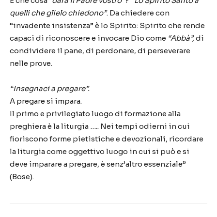
E che cosa
“darà il Padre vostro”
?
“Lo Spirito Santo a
quelli che glielo chiedono”
. Da chiedere con
“invadente insistenza” è lo Spirito: Spirito che rende
capaci di riconoscere e invocare Dio come
“Abbà”,
di
condividere il pane, di perdonare, di perseverare
nelle prove.
“Insegnaci a pregare”.
A pregare si impara.
Il primo e privilegiato luogo di formazione alla
preghiera è la liturgia ….. Nei tempi odierni in cui
fioriscono forme pietistiche e devozionali, ricordare
la liturgia come oggettivo luogo in cui si può e si
deve imparare a pregare, è senz’altro essenziale”
(Bose).