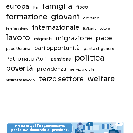
famiglia
europa
fisco
Fai
giovani
formazione
governo
internazionale
immigrazione
italiani all'estero
lavoro
migrazione
pace
migranti
pari opportunità
pace Ucraina
parità di genere
politica
Patronato Acli
pensione
povertà
previdenza
servizio civile
welfare
terzo settore
sicurezza lavoro