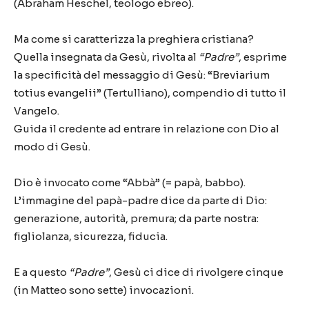
(Abraham Heschel, teologo ebreo).
Ma come si caratterizza la preghiera cristiana?
Quella insegnata da Gesù, rivolta al
“Padre”
, esprime
la specificità del messaggio di Gesù: “Breviarium
totius evangelii” (Tertulliano), compendio di tutto il
Vangelo.
Guida il credente ad entrare in relazione con Dio al
modo di Gesù.
Dio è invocato come “Abbà” (= papà, babbo).
L’immagine del papà-padre dice da parte di Dio:
generazione, autorità, premura; da parte nostra:
figliolanza, sicurezza, fiducia.
E a questo
“Padre”
, Gesù ci dice di rivolgere cinque
(in Matteo sono sette) invocazioni.