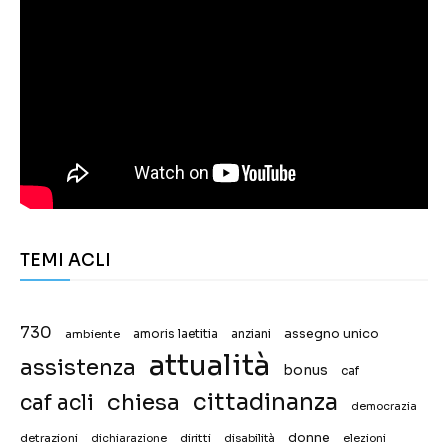
TEMI ACLI
730
assegno unico
ambiente
amoris laetitia
anziani
attualità
assistenza
bonus
caf
chiesa
cittadinanza
caf acli
democrazia
donne
detrazioni
diritti
disabilità
dichiarazione
elezioni