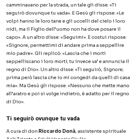
camminavano per la strada, un tale gli disse: «Ti
seguirò dovunque tu vada». E Gesù gli rispose: «Le
volpi hanno le loro tane e gli uccelli del cielo i loro
nidi, ma il Figlio dell’uomo non ha dove posare il
capo». A un altro disse: «Seguimi». E costui rispose:
«Signore, permettimi di andare prima a seppellire
mio padre». Gli replicò: «Lascia che i morti
seppelliscano i loro morti; tu invece va’ e annuncia il
regno di Dio». Un altro disse: «Ti seguirò, Signore;
prima però lascia che io mi congedi da quelli di casa
mia». Ma Gesù gli rispose: «Nessuno che mette mano
all’aratro e poi si volge indietro, è adatto per il regno
di Dio».
Ti seguirò ovunque tu vada
A cura di don
Riccardo Donà
, assistente spirituale