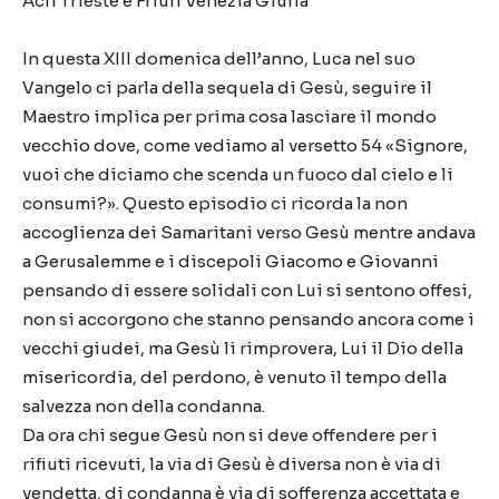
Acli Trieste e Friuli Venezia Giulia
In questa XIII domenica dell’anno, Luca nel suo
Vangelo ci parla della sequela di Gesù, seguire il
Maestro implica per prima cosa lasciare il mondo
vecchio dove, come vediamo al versetto 54 «Signore,
vuoi che diciamo che scenda un fuoco dal cielo e li
consumi?». Questo episodio ci ricorda la non
accoglienza dei Samaritani verso Gesù mentre andava
a Gerusalemme e i discepoli Giacomo e Giovanni
pensando di essere solidali con Lui si sentono offesi,
non si accorgono che stanno pensando ancora come i
vecchi giudei, ma Gesù li rimprovera, Lui il Dio della
misericordia, del perdono, è venuto il tempo della
salvezza non della condanna.
Da ora chi segue Gesù non si deve offendere per i
rifiuti ricevuti, la via di Gesù è diversa non è via di
vendetta, di condanna è via di sofferenza accettata e