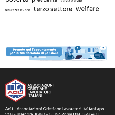
previdenza
servizio civile
welfare
terzo settore
sicurezza lavoro
Acli - Associazioni Cristiane Lavoratori Italiani aps
Via G. Marcora, 18/20 - 00153 Roma | tel. 0658401