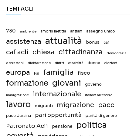
TEMI ACLI
730
assegno unico
ambiente
amoris laetitia
anziani
attualità
assistenza
bonus
caf
chiesa
cittadinanza
caf acli
democrazia
donne
detrazioni
diritti
disabilità
dichiarazione
elezioni
famiglia
europa
fisco
Fai
giovani
formazione
governo
internazionale
immigrazione
italiani all'estero
lavoro
migrazione
pace
migranti
pari opportunità
pace Ucraina
parità di genere
politica
Patronato Acli
pensione
povertà