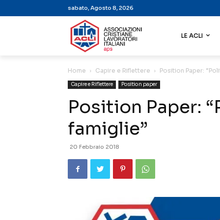
sabato, Agosto 8, 2026
LE ACLI
Home
Capire e Riflettere
Position Paper: “Poli
Capire e Riflettere
Position paper
Position Paper: “P
famiglie”
20 Febbraio 2018