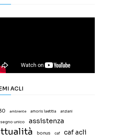
EMI ACLI
30
ambiente
amoris laetitia
anziani
assistenza
ssegno unico
ttualità
caf acli
bonus
caf