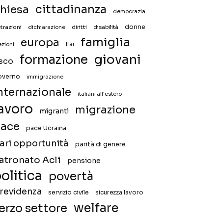
hiesa
cittadinanza
democrazia
donne
trazioni
diritti
disabilità
dichiarazione
famiglia
europa
Fai
ezioni
giovani
formazione
isco
overno
immigrazione
nternazionale
italiani all'estero
avoro
migrazione
migranti
ace
pace Ucraina
ari opportunità
parità di genere
atronato Acli
pensione
olitica
povertà
revidenza
servizio civile
sicurezza lavoro
welfare
erzo settore