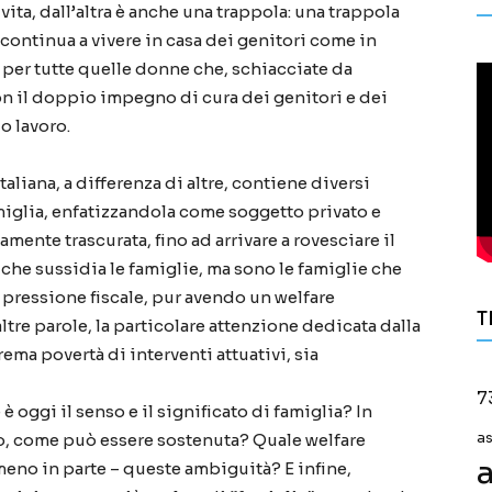
ita, dall’altra è anche una trappola: una trappola
 continua a vivere in casa dei genitori come in
per tutte quelle donne che, schiacciate da
on il doppio impegno di cura dei genitori e dei
io lavoro.
aliana, a differenza di altre, contiene diversi
miglia, enfatizzandola come soggetto privato e
amente trascurata, fino ad arrivare a rovesciare il
 che sussidia le famiglie, ma sono le famiglie che
 pressione fiscale, pur avendo un welfare
T
tre parole, la particolare attenzione dedicata dalla
rema povertà di interventi attuativi, sia
7
è oggi il senso e il significato di famiglia? In
 come può essere sostenuta? Quale welfare
a
a
eno in parte – queste ambiguità? E infine,