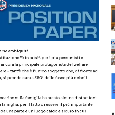
verse ambiguità.
ituzione “è in crisi”, per i più pessimisti è
 è ancora la principale protagonista del welfare
vere – tant’è che è l’unico soggetto che, di fronte ad
 si prende cura a 360° delle fasce più deboli
carico sulla famiglia ha creato alcune distorsioni
a famiglia, per il fatto di essere il più importante
da una parte è un luogo caldo e sicuro in cui
V