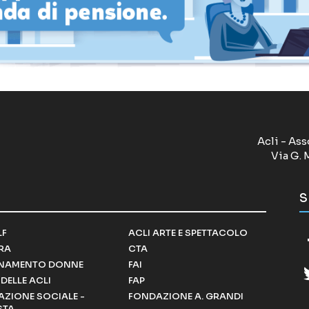
Acli - Ass
Via G. 
S
LF
ACLI ARTE E SPETTACOLO
RRA
CTA
NAMENTO DONNE
FAI
DELLE ACLI
FAP
ZIONE SOCIALE -
FONDAZIONE A. GRANDI
STA