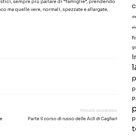
istici, sempre più parlare di “famiglie”, prendendo
c
o ma quelle vere, normali, spezzate e allargate,
de
el
f
g
i
l
p
p
P
p
Articolo successivo
p
le
Parte il corso di russo delle Acli di Cagliari
t