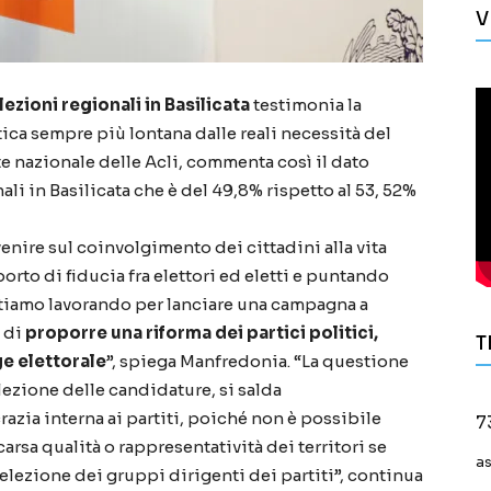
V
elezioni regionali in Basilicata
testimonia la
tica sempre più lontana dalle reali necessità del
te nazionale delle Acli, commenta così il dato
nali in Basilicata che è del 49,8% rispetto al 53, 52%
nire sul coinvolgimento dei cittadini alla vita
rto di fiducia fra elettori ed eletti e puntando
 stiamo lavorando per lanciare una campagna a
o di
proporre una riforma dei partici politici,
T
e elettorale
”, spiega Manfredonia. “La questione
lezione delle candidature, si salda
zia interna ai partiti, poiché non è possibile
7
rsa qualità o rappresentatività dei territori se
a
elezione dei gruppi dirigenti dei partiti”, continua