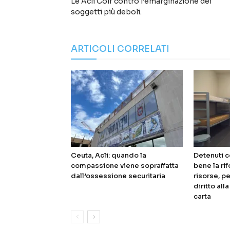
Le Acli Colf contro l’emarginazione dei
soggetti più deboli.
ARTICOLI CORRELATI
Ceuta, Acli: quando la
Detenuti c
compassione viene sopraffatta
bene la ri
dall’ossessione securitaria
risorse, pe
diritto all
carta