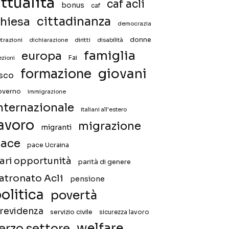
ttualità
caf acli
bonus
caf
hiesa
cittadinanza
democrazia
donne
trazioni
diritti
disabilità
dichiarazione
famiglia
europa
Fai
ezioni
giovani
formazione
isco
overno
immigrazione
nternazionale
italiani all'estero
avoro
migrazione
migranti
ace
pace Ucraina
ari opportunità
parità di genere
atronato Acli
pensione
olitica
povertà
revidenza
servizio civile
sicurezza lavoro
welfare
erzo settore