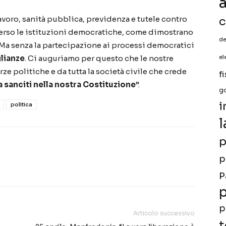
a
 lavoro, sanità pubblica, previdenza e tutele contro
c
verso le istituzioni democratiche, come dimostrano
de
lli. Ma senza la partecipazione ai processi democratici
lianze
. Ci auguriamo per questo che le nostre
el
ze politiche e da tutta la società civile che crede
f
a sanciti nella nostra Costituzione
”.
g
i
politica
l
p
p
P
p
p
Articolo successivo
t