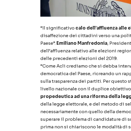
“Il significativo
calo dell’affluenza alle 
disaffezione dei cittadini verso una poli
Paese”.
Emiliano Manfredonia
, Presiden
dell’affluenza relativo alle elezioni regio
delle precedenti elezioni del 2019.
“Come Acli crediamo che si debba interve
democratica del Paese, ricreando un rappo
sulla trasparenza dei partiti. Per questo
livello nazionale con il duplice obiettiv
propedeutica ad una riforma della legg
della legge elettorale, e del metodo di se
necessariamente con quello della democra
superare il problema di candidature di sca
prima non si chiariscono le modalità di s