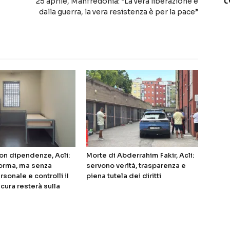
25 aprile, Manfredonia: “La vera liberazione è
dalla guerra, la vera resistenza è per la pace”
on dipendenze, Acli:
Morte di Abderrahim Fakir, Acli:
forma, ma senza
servono verità, trasparenza e
rsonale e controlli il
piena tutela dei diritti
a cura resterà sulla