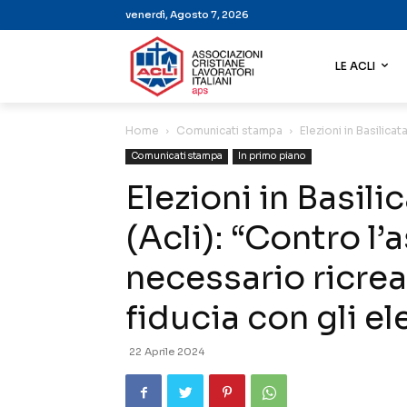
venerdì, Agosto 7, 2026
LE ACLI
Home
Comunicati stampa
Elezioni in Basilica
Comunicati stampa
In primo piano
Elezioni in Basil
(Acli): “Contro l
necessario ricrea
fiducia con gli el
22 Aprile 2024