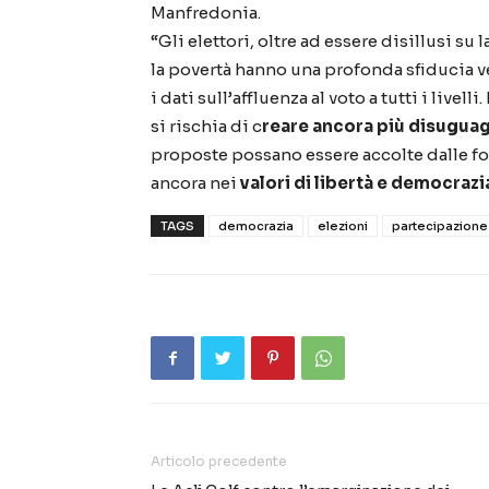
Manfredonia.
“Gli elettori, oltre ad essere disillusi su
la povertà hanno una profonda sfiducia 
i dati sull’affluenza al voto a tutti i live
si rischia di c
reare ancora più disuguag
proposte possano essere accolte dalle for
ancora nei
valori di libertà e democrazi
TAGS
democrazia
elezioni
partecipazione
Articolo precedente