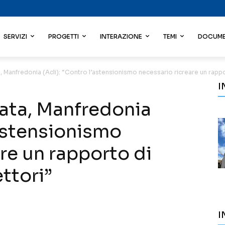
SERVIZI
PROGETTI
INTERAZIONE
TEMI
DOCUME
ta, Manfredonia (Acli): “Contro l’astensionismo necessario ricreare un rappor
I
icata, Manfredonia
’astensionismo
re un rapporto di
ettori”
I