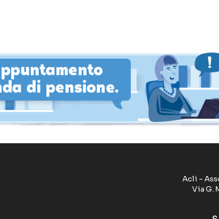
Acli - Ass
Via G. 