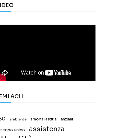
IDEO
EMI ACLI
30
ambiente
amoris laetitia
anziani
assistenza
ssegno unico