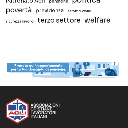
politica
Patronato Acli
pensione
povertà
previdenza
servizio civile
welfare
terzo settore
sicurezza lavoro