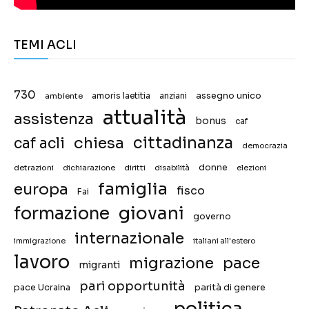
TEMI ACLI
730
assegno unico
ambiente
amoris laetitia
anziani
attualità
assistenza
bonus
caf
chiesa
cittadinanza
caf acli
democrazia
donne
detrazioni
diritti
disabilità
dichiarazione
elezioni
famiglia
europa
fisco
Fai
giovani
formazione
governo
internazionale
immigrazione
italiani all'estero
lavoro
migrazione
pace
migranti
pari opportunità
pace Ucraina
parità di genere