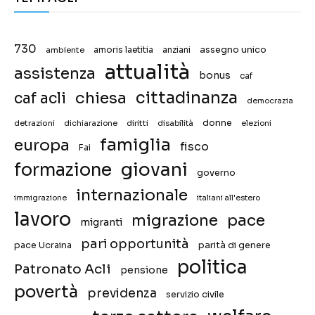
730
assegno unico
ambiente
amoris laetitia
anziani
attualità
assistenza
bonus
caf
chiesa
cittadinanza
caf acli
democrazia
donne
detrazioni
diritti
disabilità
dichiarazione
elezioni
famiglia
europa
fisco
Fai
giovani
formazione
governo
internazionale
immigrazione
italiani all'estero
lavoro
migrazione
pace
migranti
pari opportunità
pace Ucraina
parità di genere
politica
Patronato Acli
pensione
povertà
previdenza
servizio civile