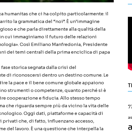
a humanitas che ci ha colpito particolarmente: il
rrito la grammatica del “noi”. È un’immagine
igioso e che parla direttamente alla qualità della
n cui immaginiamo il futuro delle relazioni
cnologia». Così Emiliano Manfredonia, Presidente
ni dei temi centrali della prima enciclica di papa
fase storica segnata dalla crisi del
ente di riconoscersi dentro un destino comune. Le
odire la pace e il bene comune globale appaiono
T
hino strumenti o competenze, quanto perché si è
ire cooperazione e fiducia. Allo stesso tempo
ma che riguarda sempre più da vicino la vita delle
7
cnologico. Oggi dati, piattaforme e capacità di
a
 privati che, di fatto, influenzano accesso,
a
rme del lavoro. È una questione che interpella la