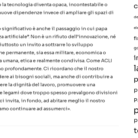
o la tecnologia diventa opaca, incontestabile o
c
nuove dipendenze invece di ampliare gli spazi di
de
 significativo è anche il passaggio in cui papa
el
a artificiale”. Non è un rifiuto dell’innovazione, né
f
uttosto un invito a sottrarre lo sviluppo
g
ne permanente, sia essa militare, economica o
i
iva umana, etica e realmente condivisa. Come ACLI
l
no profondamente. Ci ricordano che il nostro
ere ai bisogni sociali, ma anche di contribuire a
p
ere la dignità del lavoro, promuovere una
p
ire legami dove troppo spesso prevalgono divisioni
P
ci invita, in fondo, ad abitare meglio il nostro
p
iamo continuare ad assumerci».
p
t