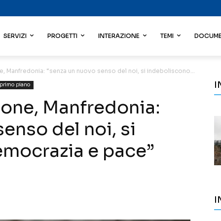
SERVIZI
PROGETTI
INTERAZIONE
TEMI
DOCUME
e, Manfredonia: “senza un nuovo senso del noi, si indeboliscono...
I
 primo piano
eone, Manfredonia:
enso del noi, si
emocrazia e pace”
I