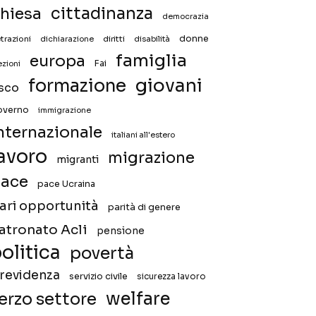
hiesa
cittadinanza
democrazia
donne
trazioni
diritti
disabilità
dichiarazione
famiglia
europa
Fai
ezioni
giovani
formazione
isco
overno
immigrazione
nternazionale
italiani all'estero
avoro
migrazione
migranti
ace
pace Ucraina
ari opportunità
parità di genere
atronato Acli
pensione
olitica
povertà
revidenza
servizio civile
sicurezza lavoro
welfare
erzo settore