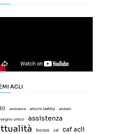
EMI ACLI
30
ambiente
amoris laetitia
anziani
assistenza
ssegno unico
ttualità
caf acli
bonus
caf