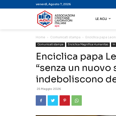
venerdì, Agosto 7, 2026
LE ACLI
Home
Comunicati stampa
Enciclica papa Leon
Comunicati stampa
Enciclica Magnifica Humanitas
In
Enciclica papa L
“senza un nuovo s
indeboliscono d
25 Maggio 2026