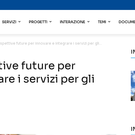
SERVIZI
PROGETTI
INTERAZIONE
TEMI
DOCUME
spettive future per innovare e integrare i servizi per gli...
I
tive future per
re i servizi per gli
I