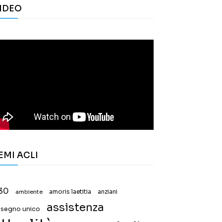
IDEO
EMI ACLI
30
ambiente
amoris laetitia
anziani
assistenza
ssegno unico