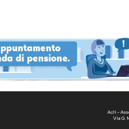
Acli - Ass
Via G. 