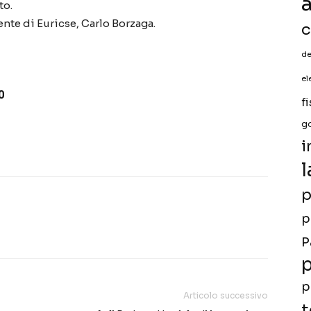
a
to.
ente di Euricse, Carlo Borzaga.
c
de
el
0
f
g
i
l
p
p
P
p
p
Articolo successivo
t