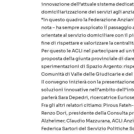
innovazione dell’attuale sistema dedicato 
domiciliarizzazione dei servizi agli anzia
“In questo quadro la Federazione Anziani
nota – ha sempre auspicato il passaggio 
orientate al servizio domiciliare con il 
fine di rispettare e valorizzare la centrali
Per questo le ACLI nel partecipare ad un 
proposta della giunta provinciale di dare
sperimentazioni di Spazio Argento: risp
Comunità di Valle delle Giudicarie e del
Il convegno inizierà con la presentazione 
soluzioni innovative nell’ambito dell’inte
parlerà Sara Depedri, ricercatrice Eurics
Fra gli altri relatori citiamo: Pirous Fate
Renzo Dori, presidente della Consulta pro
Alzheimer; Claudio Mazzurana, ACLI Anzian
Federica Sartori del Servizio Politiche So