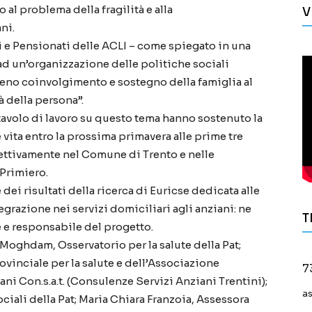
al problema della fragilità e alla
V
ni.
 e Pensionati delle ACLI – come spiegato in una
ad un’organizzazione delle politiche sociali
pieno coinvolgimento e sostegno della famiglia al
tà della persona”.
tavolo di lavoro su questo tema hanno sostenuto la
 vita entro la prossima primavera alle prime tre
ettivamente nel Comune di Trento e nelle
 Primiero.
dei risultati della ricerca di Euricse dedicata alle
grazione nei servizi domiciliari agli anziani: ne
T
e e responsabile del progetto.
h-Moghdam, Osservatorio per la salute della Pat;
vinciale per la salute e dell’Associazione
7
i Con.s.a.t. (Consulenze Servizi Anziani Trentini);
a
ciali della Pat; Maria Chiara Franzoia, Assessora