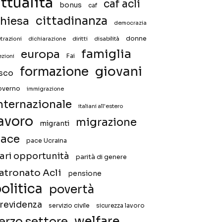
ttualità
caf acli
bonus
caf
hiesa
cittadinanza
democrazia
donne
trazioni
diritti
disabilità
dichiarazione
famiglia
europa
Fai
ezioni
giovani
formazione
isco
overno
immigrazione
nternazionale
italiani all'estero
avoro
migrazione
migranti
ace
pace Ucraina
ari opportunità
parità di genere
atronato Acli
pensione
olitica
povertà
revidenza
servizio civile
sicurezza lavoro
welfare
erzo settore