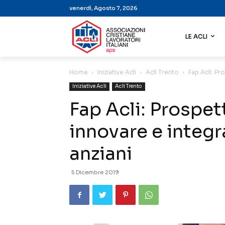
venerdì, Agosto 7, 2026
LE ACLI
Home
Iniziative Acli
Acli Trento
Fap Acli: Pro
Iniziative Acli
Acli Trento
Fap Acli: Prospet
innovare e integra
anziani
5 Dicembre 2019