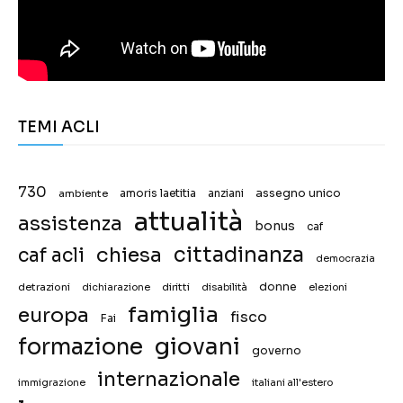
TEMI ACLI
730
assegno unico
ambiente
amoris laetitia
anziani
attualità
assistenza
bonus
caf
chiesa
cittadinanza
caf acli
democrazia
donne
detrazioni
diritti
disabilità
dichiarazione
elezioni
famiglia
europa
fisco
Fai
giovani
formazione
governo
internazionale
immigrazione
italiani all'estero