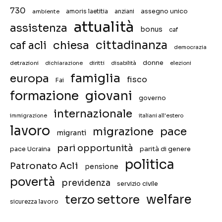
730
assegno unico
ambiente
amoris laetitia
anziani
attualità
assistenza
bonus
caf
chiesa
cittadinanza
caf acli
democrazia
donne
detrazioni
diritti
disabilità
dichiarazione
elezioni
famiglia
europa
fisco
Fai
giovani
formazione
governo
internazionale
immigrazione
italiani all'estero
lavoro
migrazione
pace
migranti
pari opportunità
pace Ucraina
parità di genere
politica
Patronato Acli
pensione
povertà
previdenza
servizio civile
welfare
terzo settore
sicurezza lavoro