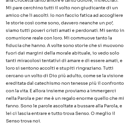
alla Crocetta tanto amore e tanto dolore, intrecciati.
Mi pare cerchino tutti il volto non giudicante di un
amico che li ascolti. Io non faccio fatica ad accogliere
le storie così come sono, davvero neanche un po’,
siamo tutti poveri cristi amati e perdonati. Mi sento in
comunione reale con loro. Mi commuove tanto la
fiducia che hanno. A volte sono storie che si muovono
fuori dai margini della morale abituale, io vedo solo
tanti miracolosi tentativi di amare e di essere amati, e
loro si sentono accolti e stupiti ringraziano. Tutti
cercano un volto di Dio più adulto, come se la visione
ereditata dal catechismo non tenesse più il confronto
con la vita. E allora insieme proviamo a immergerci
nella Parola e per me è un regalo enorme quello che mi
fanno. Sono le parole ascoltate a bussare alla Parola, e
lei ci lascia entrare e tutto trova Senso. O meglio il
Senso trova noi.