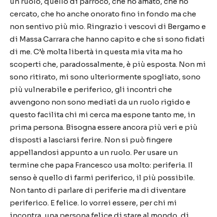
un ruolo, quello di parroco, che ho amato, che ho
cercato, che ho anche onorato fino in fondo ma che
non sentivo più mio. Ringrazio i vescovi di Bergamo e
di Massa Carrara che hanno capito e che si sono fidati
di me. C’è molta libertà in questa mia vita ma ho
scoperti che, paradossalmente, è più esposta. Non mi
sono ritirato, mi sono ulteriormente spogliato, sono
più vulnerabile e periferico, gli incontri che
avvengono non sono mediati da un ruolo rigido e
questo facilita chi mi cerca ma espone tanto me, in
prima persona. Bisogna essere ancora più veri e più
disposti a lasciarsi ferire. Non si può fingere
appellandosi appunto a un ruolo. Per usare un
termine che papa Francesco usa molto: periferia. Il
senso è quello di farmi periferico, il più possibile.
Non tanto di parlare di periferie ma di diventare
periferico. E felice. Io vorrei essere, per chi mi
incontra, una persona felice di stare al mondo, di