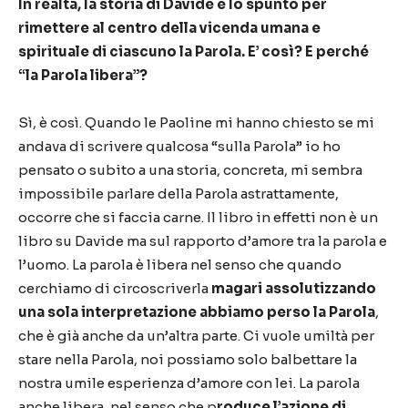
In realtà, la storia di Davide è lo spunto per
rimettere al centro della vicenda umana e
spirituale di ciascuno la Parola. E’ così? E perché
“la Parola libera”?
Sì, è così. Quando le Paoline mi hanno chiesto se mi
andava di scrivere qualcosa “sulla Parola” io ho
pensato o subito a una storia, concreta, mi sembra
impossibile parlare della Parola astrattamente,
occorre che si faccia carne. Il libro in effetti non è un
libro su Davide ma sul rapporto d’amore tra la parola e
l’uomo. La parola è libera nel senso che quando
cerchiamo di circoscriverla
magari assolutizzando
una sola interpretazione abbiamo perso la Parola
,
che è già anche da un’altra parte. Ci vuole umiltà per
stare nella Parola, noi possiamo solo balbettare la
nostra umile esperienza d’amore con lei. La parola
anche libera, nel senso che p
roduce l’azione di