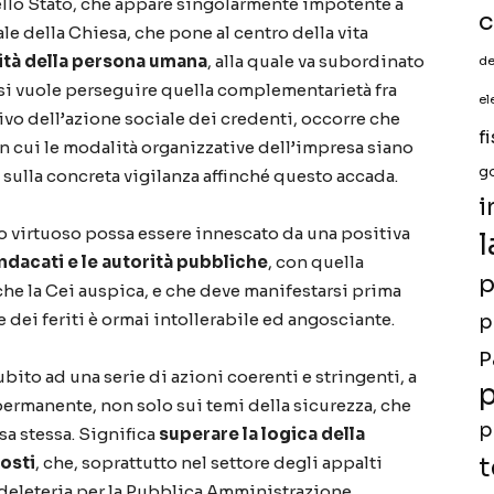
dello Stato, che appare singolarmente impotente a
c
ale della Chiesa, che pone al centro della vita
nità della persona umana
, alla quale va subordinato
de
 si vuole perseguire quella complementarietà fra
el
tivo dell’azione sociale dei credenti, occorre che
f
n cui le modalità organizzative dell’impresa siano
g
 sulla concreta vigilanza affinché questo accada.
i
 virtuoso possa essere innescato da una positiva
l
indacati e le autorità pubbliche
, con quella
p
he la Cei auspica, e che deve manifestarsi prima
e dei feriti è ormai intollerabile ed angosciante.
p
P
ito ad una serie di azioni coerenti e stringenti, a
p
permanente, non solo sui temi della sicurezza, che
p
sa stessa. Significa
superare la logica della
osti
, che, soprattutto nel settore degli appalti
t
 deleteria per la Pubblica Amministrazione,