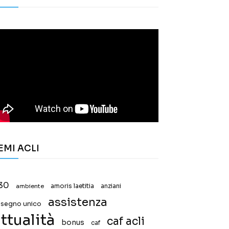
EMI ACLI
30
ambiente
amoris laetitia
anziani
assistenza
ssegno unico
ttualità
caf acli
bonus
caf