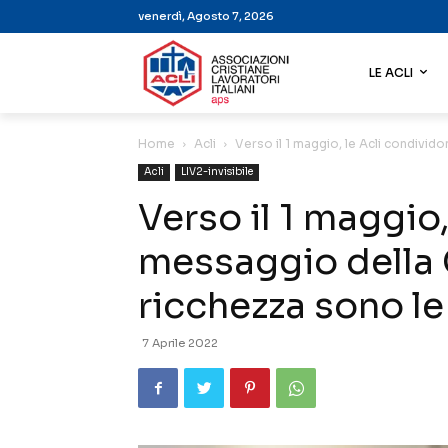
venerdì, Agosto 7, 2026
LE ACLI
Home
Acli
Verso il 1 maggio, le Acli condividon
Acli
LIV2-invisibile
Verso il 1 maggio,
messaggio della C
ricchezza sono l
7 Aprile 2022