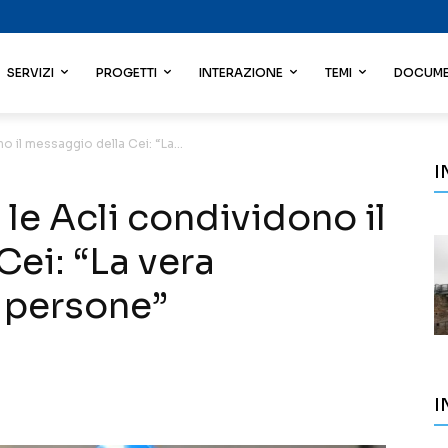
SERVIZI
PROGETTI
INTERAZIONE
TEMI
DOCUME
o il messaggio della Cei: “La...
I
 le Acli condividono il
ei: “La vera
e persone”
I