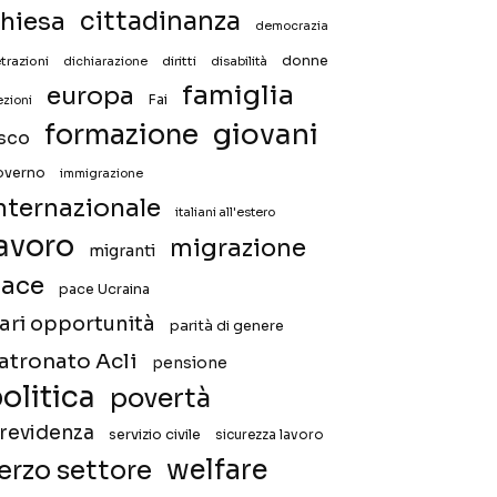
hiesa
cittadinanza
democrazia
donne
trazioni
diritti
disabilità
dichiarazione
famiglia
europa
Fai
ezioni
giovani
formazione
isco
overno
immigrazione
nternazionale
italiani all'estero
avoro
migrazione
migranti
ace
pace Ucraina
ari opportunità
parità di genere
atronato Acli
pensione
olitica
povertà
revidenza
servizio civile
sicurezza lavoro
welfare
erzo settore