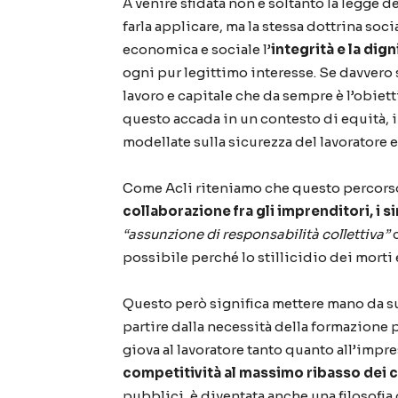
A venire sfidata non è soltanto la legge 
farla applicare, ma la stessa dottrina soci
economica e sociale l’
integrità e la dig
ogni pur legittimo interesse. Se davvero
lavoro e capitale che da sempre è l’obiet
questo accada in un contesto di equità, i
modellate sulla sicurezza del lavoratore e
Come Acli riteniamo che questo percorso
collaborazione fra gli imprenditori, i s
“assunzione di responsabilità collettiva”
c
possibile perché lo stillicidio dei morti 
Questo però significa mettere mano da sub
partire dalla necessità della formazione 
giova al lavoratore tanto quanto all’impre
competitività al massimo ribasso dei c
pubblici, è diventata anche una filosofia