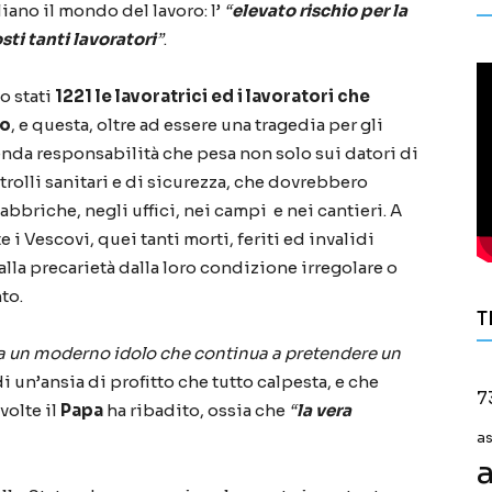
liano il mondo del lavoro: l’
“
elevato rischio per la
sti tanti lavoratori
”
.
o stati
1221 le lavoratrici ed i lavoratori che
ro
, e questa, oltre ad essere una tragedia per gli
menda responsabilità che pesa non solo sui datori di
rolli sanitari e di sicurezza, che dovrebbero
abbriche, negli uffici, nei campi e nei cantieri. A
i Vescovi, quei tanti morti, feriti ed invalidi
lla precarietà dalla loro condizione irregolare o
to.
T
a un moderno idolo che continua a pretendere un
di un’ansia di profitto che tutto calpesta, e che
7
volte il
Papa
ha ribadito, ossia che
“
la vera
a
a