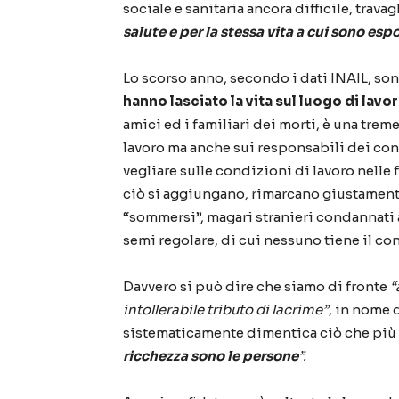
sociale e sanitaria ancora difficile, travag
salute e per la stessa vita a cui sono espo
Lo scorso anno, secondo i dati INAIL, son
hanno lasciato la vita sul luogo di lavo
amici ed i familiari dei morti, è una tre
lavoro ma anche sui responsabili dei cont
vegliare sulle condizioni di lavoro nelle f
ciò si aggiungano, rimarcano giustamente 
“sommersi”, magari stranieri condannati a
semi regolare, di cui nessuno tiene il con
Davvero si può dire che siamo di fronte
“
intollerabile tributo di lacrime”
, in nome 
sistematicamente dimentica ciò che più 
ricchezza sono le persone
”.