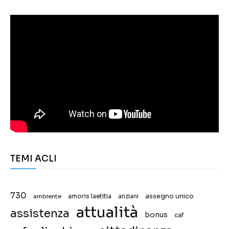
TEMI ACLI
730
assegno unico
ambiente
amoris laetitia
anziani
attualità
assistenza
bonus
caf