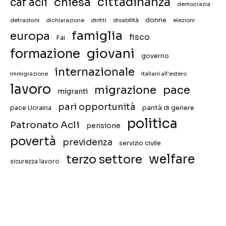
chiesa
cittadinanza
caf acli
democrazia
donne
detrazioni
diritti
disabilità
dichiarazione
elezioni
famiglia
europa
fisco
Fai
giovani
formazione
governo
internazionale
immigrazione
italiani all'estero
lavoro
migrazione
pace
migranti
pari opportunità
pace Ucraina
parità di genere
politica
Patronato Acli
pensione
povertà
previdenza
servizio civile
welfare
terzo settore
sicurezza lavoro