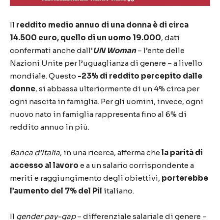
Il
reddito medio annuo di una donna è di circa
14.500 euro, quello di un uomo 19.000
, dati
confermati anche dall’
UN Woman
– l’ente delle
Nazioni Unite per l’uguaglianza di genere – a livello
mondiale. Questo
-23% di reddito percepito dalle
donne
, si abbassa ulteriormente di un 4% circa per
ogni nascita in famiglia. Per gli uomini, invece, ogni
nuovo nato in famiglia rappresenta fino al 6% di
reddito annuo in più.
Banca d’Italia
, in una ricerca, afferma che
la parità di
accesso al lavoro
e a un salario corrispondente a
meriti e raggiungimento degli obiettivi,
porterebbe
l’aumento del 7% del Pil
italiano.
Il
gender pay-gap
– differenziale salariale di genere –