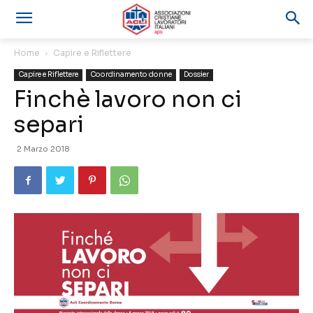
Home
Capire e Riflettere
Capire e Riflettere
Coordinamento donne
Dossier
Finchè lavoro non ci
separi
2 Marzo 2018