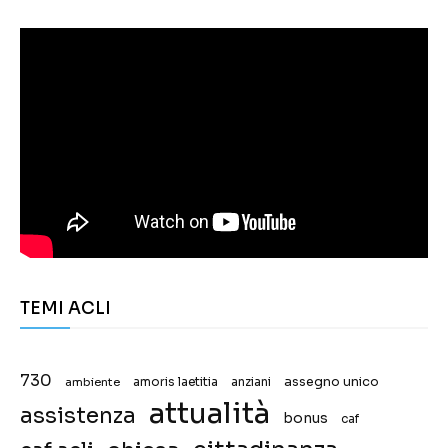
TEMI ACLI
730
assegno unico
ambiente
amoris laetitia
anziani
attualità
assistenza
bonus
caf