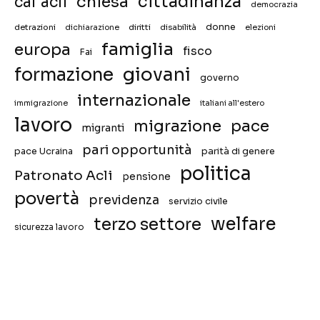
chiesa
cittadinanza
caf acli
democrazia
donne
detrazioni
diritti
disabilità
dichiarazione
elezioni
famiglia
europa
fisco
Fai
giovani
formazione
governo
internazionale
immigrazione
italiani all'estero
lavoro
migrazione
pace
migranti
pari opportunità
pace Ucraina
parità di genere
politica
Patronato Acli
pensione
povertà
previdenza
servizio civile
welfare
terzo settore
sicurezza lavoro