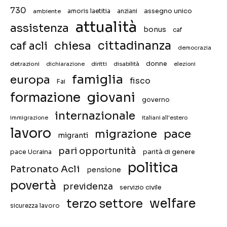
730
assegno unico
ambiente
amoris laetitia
anziani
attualità
assistenza
bonus
caf
chiesa
cittadinanza
caf acli
democrazia
donne
detrazioni
diritti
disabilità
dichiarazione
elezioni
famiglia
europa
fisco
Fai
giovani
formazione
governo
internazionale
immigrazione
italiani all'estero
lavoro
migrazione
pace
migranti
pari opportunità
pace Ucraina
parità di genere
politica
Patronato Acli
pensione
povertà
previdenza
servizio civile
welfare
terzo settore
sicurezza lavoro