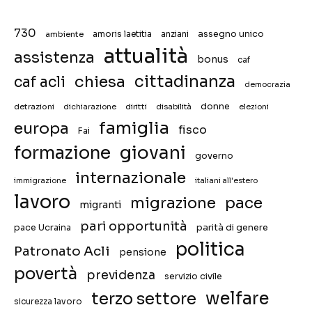
730
assegno unico
ambiente
amoris laetitia
anziani
attualità
assistenza
bonus
caf
chiesa
cittadinanza
caf acli
democrazia
donne
detrazioni
diritti
disabilità
dichiarazione
elezioni
famiglia
europa
fisco
Fai
giovani
formazione
governo
internazionale
immigrazione
italiani all'estero
lavoro
migrazione
pace
migranti
pari opportunità
pace Ucraina
parità di genere
politica
Patronato Acli
pensione
povertà
previdenza
servizio civile
welfare
terzo settore
sicurezza lavoro