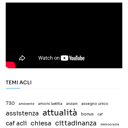
TEMI ACLI
730
assegno unico
ambiente
amoris laetitia
anziani
attualità
assistenza
bonus
caf
chiesa
cittadinanza
caf acli
democrazia