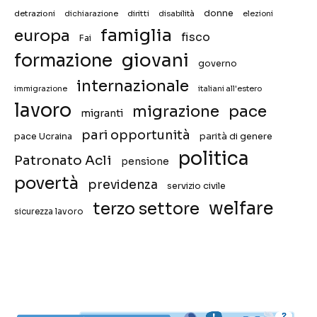
donne
detrazioni
diritti
disabilità
dichiarazione
elezioni
famiglia
europa
fisco
Fai
giovani
formazione
governo
internazionale
immigrazione
italiani all'estero
lavoro
migrazione
pace
migranti
pari opportunità
pace Ucraina
parità di genere
politica
Patronato Acli
pensione
povertà
previdenza
servizio civile
welfare
terzo settore
sicurezza lavoro