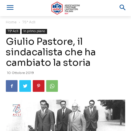
Home
75° Acli
75° Acli
In primo piano
Giulio Pastore, il
sindacalista che ha
cambiato la storia
10 Ottobre 2019