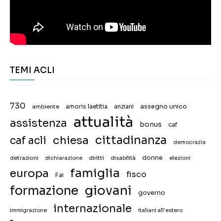
TEMI ACLI
730
assegno unico
ambiente
amoris laetitia
anziani
attualità
assistenza
bonus
caf
chiesa
cittadinanza
caf acli
democrazia
donne
detrazioni
diritti
disabilità
dichiarazione
elezioni
famiglia
europa
fisco
Fai
giovani
formazione
governo
internazionale
immigrazione
italiani all'estero