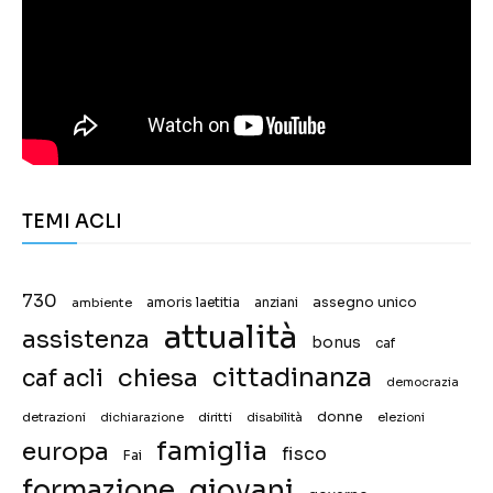
TEMI ACLI
730
assegno unico
ambiente
amoris laetitia
anziani
attualità
assistenza
bonus
caf
chiesa
cittadinanza
caf acli
democrazia
donne
detrazioni
diritti
disabilità
dichiarazione
elezioni
famiglia
europa
fisco
Fai
giovani
formazione