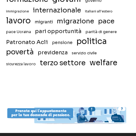
governo
internazionale
immigrazione
italiani all'estero
lavoro
migrazione
pace
migranti
pari opportunità
pace Ucraina
parità di genere
politica
Patronato Acli
pensione
povertà
previdenza
servizio civile
welfare
terzo settore
sicurezza lavoro