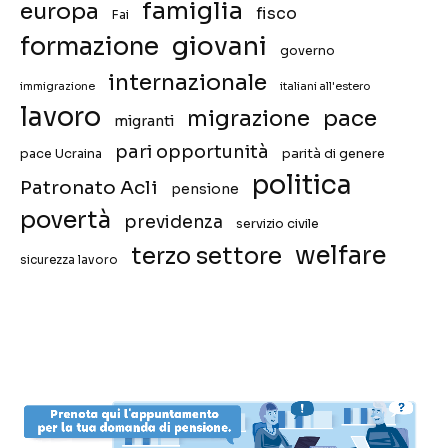
famiglia
europa
fisco
Fai
giovani
formazione
governo
internazionale
immigrazione
italiani all'estero
lavoro
migrazione
pace
migranti
pari opportunità
pace Ucraina
parità di genere
politica
Patronato Acli
pensione
povertà
previdenza
servizio civile
welfare
terzo settore
sicurezza lavoro