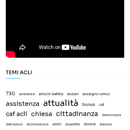
TEMI ACLI
730
assegno unico
ambiente
amoris laetitia
anziani
attualità
assistenza
bonus
caf
chiesa
cittadinanza
caf acli
democrazia
donne
detrazioni
diritti
disabilità
dichiarazione
elezioni