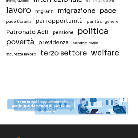
immigrazione
italiani all'estero
lavoro
migrazione
pace
migranti
pari opportunità
pace Ucraina
parità di genere
politica
Patronato Acli
pensione
povertà
previdenza
servizio civile
welfare
terzo settore
sicurezza lavoro