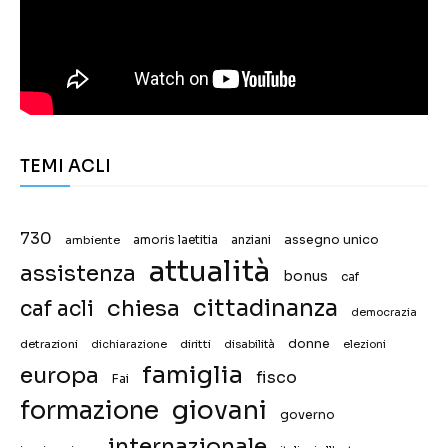
TEMI ACLI
730
assegno unico
ambiente
amoris laetitia
anziani
attualità
assistenza
bonus
caf
chiesa
cittadinanza
caf acli
democrazia
donne
detrazioni
diritti
disabilità
dichiarazione
elezioni
famiglia
europa
fisco
Fai
giovani
formazione
governo
internazionale