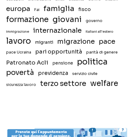
famiglia
europa
fisco
Fai
giovani
formazione
governo
internazionale
immigrazione
italiani all'estero
lavoro
migrazione
pace
migranti
pari opportunità
pace Ucraina
parità di genere
politica
Patronato Acli
pensione
povertà
previdenza
servizio civile
welfare
terzo settore
sicurezza lavoro