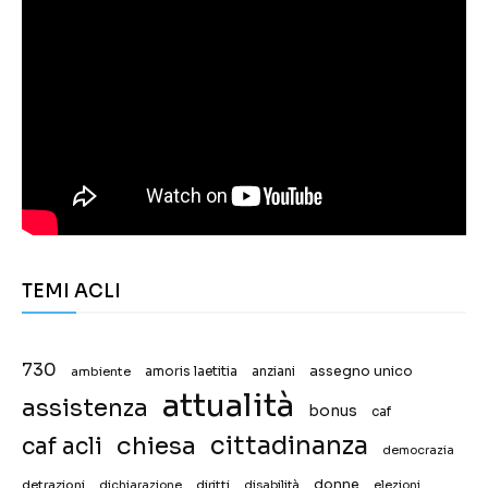
TEMI ACLI
730
assegno unico
ambiente
amoris laetitia
anziani
attualità
assistenza
bonus
caf
chiesa
cittadinanza
caf acli
democrazia
donne
detrazioni
diritti
disabilità
dichiarazione
elezioni