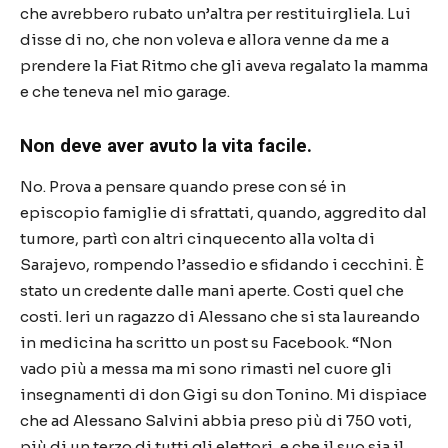
che avrebbero rubato un’altra per restituirgliela. Lui
disse di no, che non voleva e allora venne da me a
prendere la Fiat Ritmo che gli aveva regalato la mamma
e che teneva nel mio garage.
Non deve aver avuto la vita facile.
No. Prova a pensare quando prese con sé in
episcopio famiglie di sfrattati, quando, aggredito dal
tumore, partì con altri cinquecento alla volta di
Sarajevo, rompendo l’assedio e sfidando i cecchini. È
stato un credente dalle mani aperte. Costi quel che
costi. Ieri un ragazzo di Alessano che si sta laureando
in medicina ha scritto un post su Facebook. “Non
vado più a messa ma mi sono rimasti nel cuore gli
insegnamenti di don Gigi su don Tonino. Mi dispiace
che ad Alessano Salvini abbia preso più di 750 voti,
più di un terzo di tutti gli elettori, e che il suo sia il