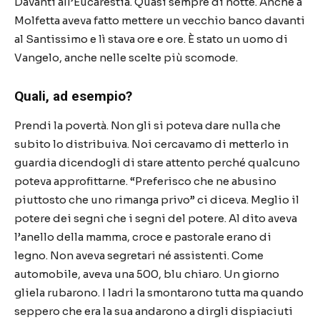
Davanti all’Eucarestia. Quasi sempre di notte. Anche a
Molfetta aveva fatto mettere un vecchio banco davanti
al Santissimo e lì stava ore e ore. È stato un uomo di
Vangelo, anche nelle scelte più scomode.
Quali, ad esempio?
Prendi la povertà. Non gli si poteva dare nulla che
subito lo distribuiva. Noi cercavamo di metterlo in
guardia dicendogli di stare attento perché qualcuno
poteva approfittarne. “Preferisco che ne abusino
piuttosto che uno rimanga privo” ci diceva. Meglio il
potere dei segni che i segni del potere. Al dito aveva
l’anello della mamma, croce e pastorale erano di
legno. Non aveva segretari né assistenti. Come
automobile, aveva una 500, blu chiaro. Un giorno
gliela rubarono. I ladri la smontarono tutta ma quando
seppero che era la sua andarono a dirgli dispiaciuti