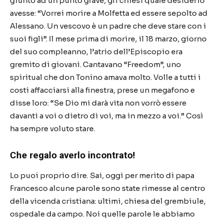
giunto ad un punto grave, gli chiesi quale desiderio
avesse: “Vorrei morire a Molfetta ed essere sepolto ad
Alessano. Un vescovo è un padre che deve stare con i
suoi figli”. Il mese prima di morire, il 18 marzo, giorno
del suo compleanno, l’atrio dell’Episcopio era
gremito di giovani. Cantavano “Freedom”, uno
spiritual che don Tonino amava molto. Volle a tutti i
costi affacciarsi alla finestra, prese un megafono e
disse loro: “Se Dio mi darà vita non vorrò essere
davanti a voi o dietro di voi, ma in mezzo a voi.” Così
ha sempre voluto stare.
Che regalo averlo incontrato!
Lo puoi proprio dire. Sai, oggi per merito di papa
Francesco alcune parole sono state rimesse al centro
della vicenda cristiana: ultimi, chiesa del grembiule,
ospedale da campo. Noi quelle parole le abbiamo