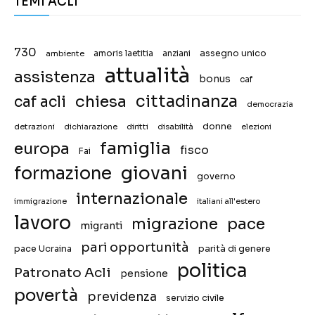
TEMI ACLI
730
assegno unico
ambiente
amoris laetitia
anziani
attualità
assistenza
bonus
caf
chiesa
cittadinanza
caf acli
democrazia
donne
detrazioni
diritti
disabilità
dichiarazione
elezioni
famiglia
europa
fisco
Fai
giovani
formazione
governo
internazionale
immigrazione
italiani all'estero
lavoro
migrazione
pace
migranti
pari opportunità
pace Ucraina
parità di genere
politica
Patronato Acli
pensione
povertà
previdenza
servizio civile