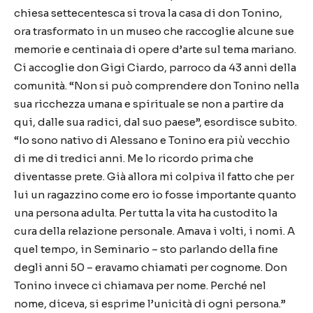
chiesa settecentesca si trova la casa di don Tonino,
ora trasformato in un museo che raccoglie alcune sue
memorie e centinaia di opere d’arte sul tema mariano.
Ci accoglie don Gigi Ciardo, parroco da 43 anni della
comunità. “Non si può comprendere don Tonino nella
sua ricchezza umana e spirituale se non a partire da
qui, dalle sua radici, dal suo paese”, esordisce subito.
“Io sono nativo di Alessano e Tonino era più vecchio
di me di tredici anni. Me lo ricordo prima che
diventasse prete. Già allora mi colpiva il fatto che per
lui un ragazzino come ero io fosse importante quanto
una persona adulta. Per tutta la vita ha custodito la
cura della relazione personale. Amava i volti, i nomi. A
quel tempo, in Seminario – sto parlando della fine
degli anni 50 – eravamo chiamati per cognome. Don
Tonino invece ci chiamava per nome. Perché nel
nome, diceva, si esprime l’unicità di ogni persona.”