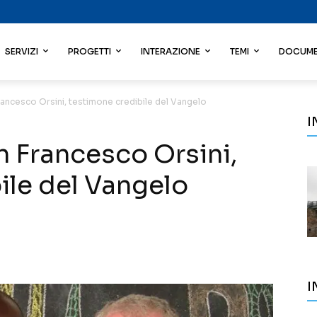
SERVIZI
PROGETTI
INTERAZIONE
TEMI
DOCUME
rancesco Orsini, testimone credibile del Vangelo
I
n Francesco Orsini,
ile del Vangelo
I