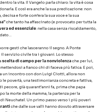
dentro la vita. Il Vangelo parla chiaro: la vita
è
cosa
donarla. E cos
ì
era anche la sua predicazione: non
, decisa e forte com
’
era la sua voce e la sua
sa
”
che tanto ha affascinato (e provocato per tutta la
vera ed essenziale
: nella casa senza riscaldamento,
ndato
…
porre gesti che lasceranno il segno. A Ponte
 servizio civile tra i giovani. Lo stesso
na
scelta di campo per la nonviolenza
che per lui,
 mettendosi a fianco chi di faceva pi
ù
fatica. E poi,
 un incontro con don Luigi Ciotti, allora non
o le povert
à
, una testimonianza concreta e fattiva,
di pecore, gi
à
quarant
’
anni fa, prima che papa
po la morte della mamma, la partenza per la
 di Neuchatel. Un primo passo verso i pi
ù
poveri
granti
che dalle sue valli hanno dovuto attraversare