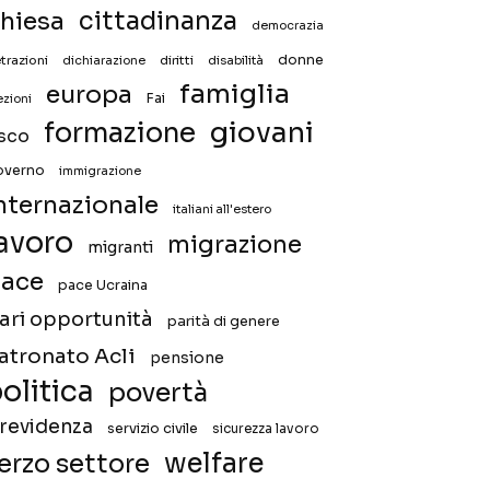
hiesa
cittadinanza
democrazia
donne
trazioni
diritti
disabilità
dichiarazione
famiglia
europa
Fai
ezioni
giovani
formazione
isco
overno
immigrazione
nternazionale
italiani all'estero
avoro
migrazione
migranti
ace
pace Ucraina
ari opportunità
parità di genere
atronato Acli
pensione
olitica
povertà
revidenza
servizio civile
sicurezza lavoro
welfare
erzo settore