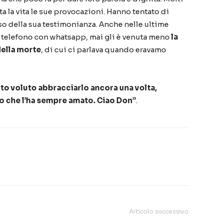
a la vita le sue provocazioni. Hanno tentato di
osso della sua testimonianza.
Anche nelle ultime
l telefono con whatsapp, mai gli
è
venuta meno
la
della morte
, di cui ci parlava quando eravamo
o voluto abbracciarlo ancora una volta,
o che l
’
ha sempre amato. Ciao Don
”
.
Articolo successivo