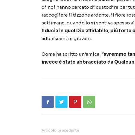
di noi hanno cercato di custodire per tutt
raccogliere il tizzone ardente, il fiore r
settimane, quando lo si sentiva spesso a
fiducia in quel Dio affidabile
,
pi
ù
forte 
adolescenti e giovani.
Come ha scritto un
’
amica,
“
avremmo tant
invece
è
stato abbracciato da Qualcun
Articolo precedente