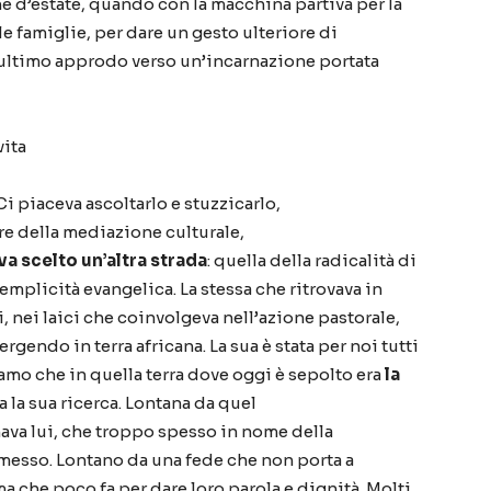
he d
’
estate, quando con la macchina partiva per la
 le famiglie, per dare un gesto ulteriore di
ultimo approdo verso un
’
incarnazione portata
vita
Ci piaceva ascoltarlo e stuzzicarlo,
ore della mediazione culturale,
va scelto un
’
altra strada
: quella della radicalit
à
di
semplicit
à
evangelica. La stessa che ritrovava in
, nei laici che coinvolgeva nell
’
azione pastorale,
ergendo in terra africana. La sua
è
stata per noi tutti
mo che in quella terra dove oggi
è
sepolto era
la
ta la sua ricerca. Lontana da quel
ava lui, che troppo spesso in nome della
esso. Lontano da una fede che non porta a
 ma che poco fa per dare loro parola e dignit
à
. Molti