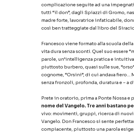
complicazione seguite ad una impegnati
tutti
“
il don
”
, dagli Spiazzi di Gromo, na
madre forte, lavoratrice infaticabile, don
cos
ì
ben tratteggiate dal libro del Siraci
Francesco viene formato alla scuola della
vita dura senza sconti. Quel suo essere
“
m
parole, un
’
intelligenza pratica e intuitiv
piuttosto burbero, quasi sulle sue,
“
orso
cognome,
“
Orsini
”
, di cui andava fiero
…
M
senza fronzoli, profonda, duratura e
–
a d
Prete in oratorio, prima a Ponte Nossa e p
nome del Vangelo. Tre anni bastano pe
vivo: movimenti, gruppi, ricerca di nuovi 
Vangelo. Don Francesco si sente perfettam
compiacente, piuttosto una parola esigen