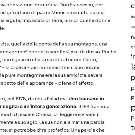
c
va operazione chirurgica. Don Francesco, per
sce gi
à
orfano di padre. Viene cresciuto da una
de
na arguta, impastata di terra, una di quelle donne
de.
el
f
 vita, quella della gente della sua montagna, una
g
ontagnino
”
non se lo scroller
à
mai di dosso. Poche
i
a, uno sguardo che va subito al cuore. Certo,
l
” –
si diceva
–
per non smentire il suo nobile
a pure montagnina era la sua amicizia: severa,
p
ispetto delle apparenze
–
piena di affetto.
p
P
oi, nel 1978,
da noi a Paladina.
Uno tsunami in
p
r segnare un
’
intera generazione.
Il
’
68
è
ancora
modi di essere Chiesa, di leggere e vivere il
p
ente a suo agio. La sua non era mai una parola
t
te: si potrebbe dire profetica. Una parola che