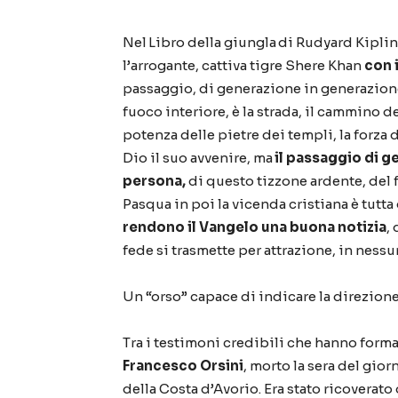
Nel
Libro della giungla
di Rudyard Kiplin
l
’
arrogante, cattiva tigre Shere Khan
con i
passaggio, di generazione in generazione,
fuoco interiore,
è
la strada, il cammino 
potenza delle pietre dei templi, la forza 
Dio il suo avvenire, ma
il passaggio di g
persona,
di questo tizzone ardente, del 
Pasqua in poi la vicenda cristiana
è
tutta 
rendono il Vangelo una buona notizia
,
fede si trasmette per attrazione, in ness
Un
“
orso
”
capace di indicare la direzione
Tra i testimoni credibili che hanno forma
Francesco Orsini
, morto la sera del gio
della Costa d
’
Avorio. Era stato ricoverato