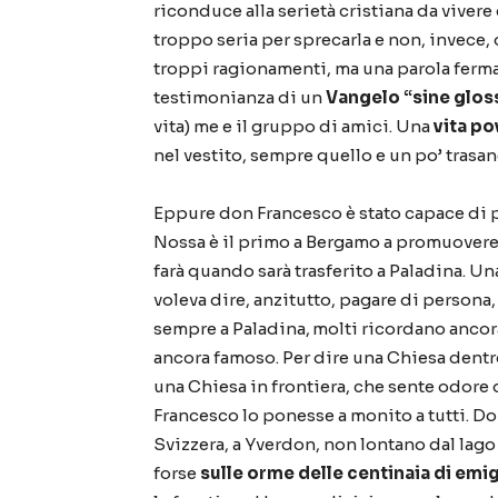
riconduce alla seriet
à
cristiana da vivere 
troppo seria per sprecarla e non, invece, 
troppi ragionamenti, ma una parola ferma
testimonianza di un
Vangelo
“
sine glos
vita) me e il gruppo di amici. Una
vita po
nel vestito, sempre quello e un po
’
trasa
Eppure don Francesco
è
stato capace di 
Nossa
è
il primo a Bergamo a promuovere il
far
à
quando sar
à
trasferito a Paladina. U
voleva dire, anzitutto, pagare di persona,
sempre a Paladina,
molti ricordano ancora
ancora famoso. Per dire una Chiesa dentr
una Chiesa in frontiera, che sente odore 
Francesco lo ponesse a monito a tutti. Do
Svizzera, a Yverdon, non lontano dal lago
forse
sulle orme delle centinaia di emi