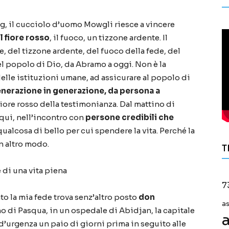
g, il cucciolo d
’
uomo Mowgli riesce a vincere
l fiore rosso
, il fuoco, un tizzone ardente. Il
 del tizzone ardente, del fuoco della fede, del
del popolo di Dio, da Abramo a oggi. Non
è
la
delle istituzioni umane, ad assicurare al popolo di
enerazione in generazione, da persona a
fiore rosso della testimonianza. Dal mattino di
qui, nell
’
incontro con
persone credibili che
 qualcosa di bello per cui spendere la vita. Perch
é
la
un altro modo.
T
 di una vita piena
7
to la mia fede trova senz
’
altro posto
don
a
rno di Pasqua, in un ospedale di Abidjan, la capitale
a
 d
’
urgenza un paio di giorni prima in seguito alle