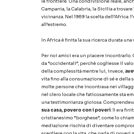
le frontiere. Una condivisione reale, anc
Campania, la Calabria, la Sicilia a trovare
vicinanza. Nel 1989 la scelta dell
’
Africa: l
’
all
’
estremo.
In Africa
è
finita la sua ricerca durata una 
Per noi amici era un piacere incontrarlo. 
da
“
occidentali
”
, perch
è
cogliesse il val
della complessit
à
mentre lui, invece,
ave
vita fino alla consumazione di s
é
e della 
molte persone che incontrava nei villaggi
nel clero locale che faticosamente sta em
una testimonianza gioiosa. Comprendeva
sua casa, povero con i poveri
: l
ì
era fini
cristianesimo
“
borghese
”
, come lo chiam
mediazione rischia di diventare comprom
scegliere con la vita, che parla di poveri