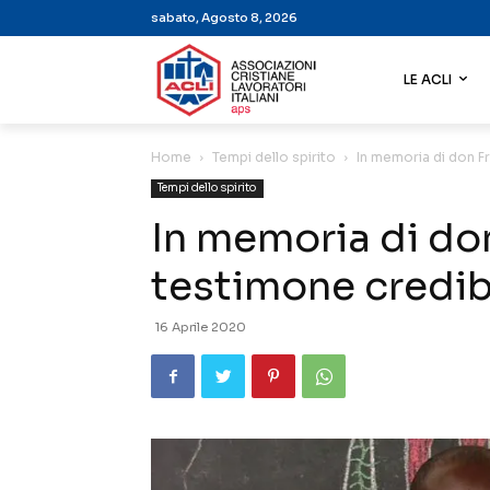
sabato, Agosto 8, 2026
LE ACLI
Home
Tempi dello spirito
In memoria di don F
Tempi dello spirito
In memoria di do
testimone credib
16 Aprile 2020