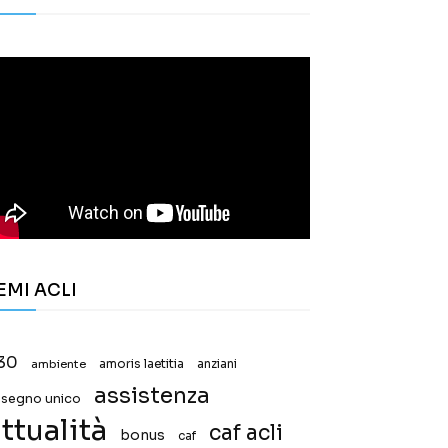
EMI ACLI
30
ambiente
amoris laetitia
anziani
assistenza
ssegno unico
ttualità
caf acli
bonus
caf