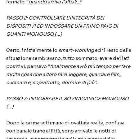
fermato:
“
quando arriva l’alba?…
”
PASSO 2: CONTROLLARE L’INTEGRITÀ DEI
DISPOSITIVI ED INDOSSARE UN PRIMO PAIO DI
GUANTI MONOUSO (…)
Certo, inizialmente lo
smart-working
ed il resto della
situazione sembravano, tutto sommato, avere dei lati
positivi; pensavo “
finalmente avrò più tempo per fare
molte cose che adoro fare
:
leggere, guardare film,
cucinare e, soprattutto, dormire di più”…
PASSO 3: INDOSSARE IL SOVRACAMICE MONOUSO
(…)
Dopo la prima settimana di ovattata realtà, confusa
con banale tranquillità, sono arrivate le notti di
insonnia, accompagnate nella mia mente dallo