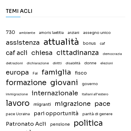
TEMI ACLI
730
assegno unico
ambiente
amoris laetitia
anziani
attualità
assistenza
bonus
caf
chiesa
cittadinanza
caf acli
democrazia
donne
detrazioni
diritti
disabilità
dichiarazione
elezioni
famiglia
europa
fisco
Fai
giovani
formazione
governo
internazionale
immigrazione
italiani all'estero
lavoro
migrazione
pace
migranti
pari opportunità
pace Ucraina
parità di genere
politica
Patronato Acli
pensione