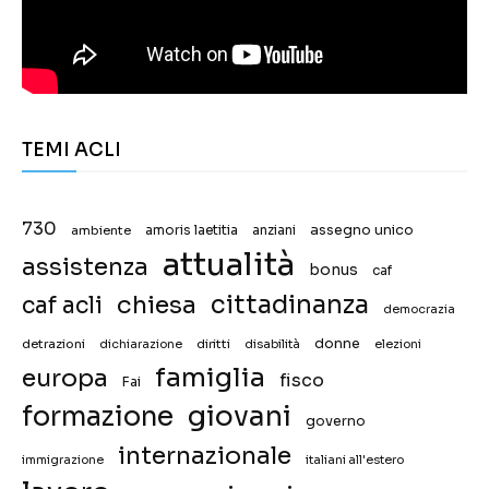
TEMI ACLI
730
assegno unico
ambiente
amoris laetitia
anziani
attualità
assistenza
bonus
caf
chiesa
cittadinanza
caf acli
democrazia
donne
detrazioni
diritti
disabilità
dichiarazione
elezioni
famiglia
europa
fisco
Fai
giovani
formazione
governo
internazionale
immigrazione
italiani all'estero