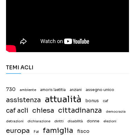
TEMI ACLI
730
assegno unico
ambiente
amoris laetitia
anziani
attualità
assistenza
bonus
caf
chiesa
cittadinanza
caf acli
democrazia
donne
detrazioni
diritti
disabilità
dichiarazione
elezioni
famiglia
europa
fisco
Fai