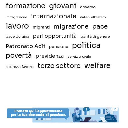
giovani
formazione
governo
internazionale
immigrazione
italiani all'estero
lavoro
migrazione
pace
migranti
pari opportunità
pace Ucraina
parità di genere
politica
Patronato Acli
pensione
povertà
previdenza
servizio civile
welfare
terzo settore
sicurezza lavoro