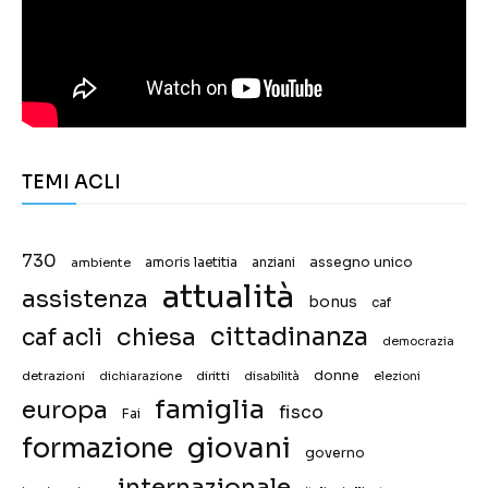
TEMI ACLI
730
assegno unico
ambiente
amoris laetitia
anziani
attualità
assistenza
bonus
caf
chiesa
cittadinanza
caf acli
democrazia
donne
detrazioni
diritti
disabilità
dichiarazione
elezioni
famiglia
europa
fisco
Fai
giovani
formazione
governo
internazionale