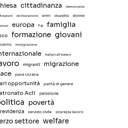
hiesa
cittadinanza
democrazia
donne
trazioni
diritti
disabilità
dichiarazione
famiglia
europa
Fai
ezioni
giovani
formazione
isco
overno
immigrazione
nternazionale
italiani all'estero
avoro
migrazione
migranti
ace
pace Ucraina
ari opportunità
parità di genere
atronato Acli
pensione
olitica
povertà
revidenza
servizio civile
sicurezza lavoro
welfare
erzo settore