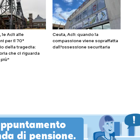
 le Acli alle
Ceuta, Acli: quando la
i per il 70°
compassione viene sopraffatta
io della tragedia:
dall’ossessione securitaria
ia che ci riguarda
 più”