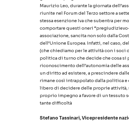
Maurizio Leo, durante la giornata dell’a
riunite nel Forum del Terzo settore a sett
stessa esenzione Iva che subentra per molte
comportare questi oneri “pregiudizievo-li
associazione, sancita non solo dalla Cost
dell’Unione Europea. Infatti, nel caso, de
(che chiediamo per le attività con i soci 
politica di turno che decide che cosa si p
riconoscimento dell’autonomia delle asso
un diritto ad esistere, a prescindere dalle
rimane così intrappolato dalla politica 
libero di decidere delle proprie attività, 
proprio impegno a favore di un tessuto 
tante difficoltà
Stefano Tassinari, Vicepresidente naz