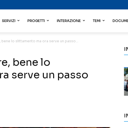
SERVIZI
PROGETTI
INTERAZIONE
TEMI
DOCUME
e, bene lo slittamento ma ora serve un passo...
I
re, bene lo
ra serve un passo
I