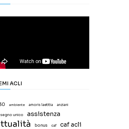
EMI ACLI
30
ambiente
amoris laetitia
anziani
assistenza
ssegno unico
ttualità
caf acli
bonus
caf