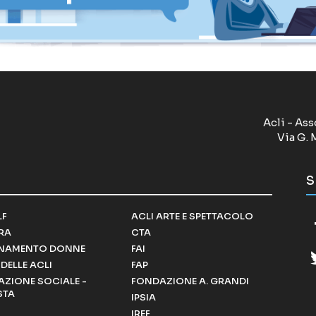
Acli - Ass
Via G. 
S
LF
ACLI ARTE E SPETTACOLO
RRA
CTA
NAMENTO DONNE
FAI
DELLE ACLI
FAP
ZIONE SOCIALE -
FONDAZIONE A. GRANDI
STA
IPSIA
IREF