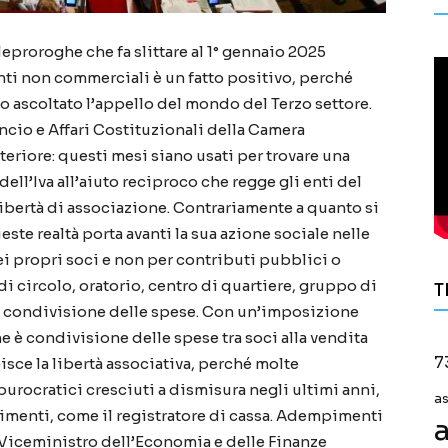
eproroghe che fa slittare al 1° gennaio 2025
 enti non commerciali è un fatto positivo, perché
 ascoltato l’appello del mondo del Terzo settore.
ncio e Affari Costituzionali della Camera
riore: questi mesi siano usati per trovare una
ell’Iva all’aiuto reciproco che regge gli enti del
 libertà di associazione. Contrariamente a quanto si
este realtà porta avanti la sua azione sociale nelle
i propri soci e non per contributi pubblici o
 di circolo, oratorio, centro di quartiere, gruppo di
T
lla condivisione delle spese. Con un’imposizione
e è condivisione delle spese tra soci alla vendita
7
pisce la libertà associativa, perché molte
urocratici cresciuti a dismisura negli ultimi anni,
a
imenti, come il registratore di cassa. Adempimenti
a
 Viceministro dell’Economia e delle Finanze