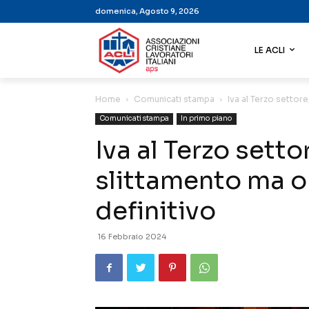
domenica, Agosto 9, 2026
LE ACLI
Home
Comunicati stampa
Iva al Terzo settor
Comunicati stampa
In primo piano
Iva al Terzo setto
slittamento ma o
definitivo
16 Febbraio 2024