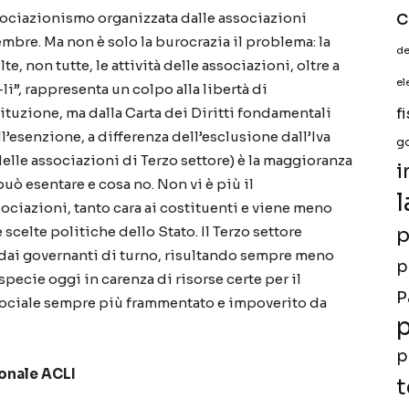
c
ssociazionismo organizzata dalle associazioni
embre. Ma non è solo la burocrazia il problema: la
de
, non tutte, le attività delle associazioni, oltre a
el
”, rappresenta un colpo alla libertà di
ituzione, ma dalla Carta dei Diritti fondamentali
f
ll’esenzione, a differenza dell’esclusione dall’Iva
g
delle associazioni di Terzo settore) è la maggioranza
i
uò esentare e cosa no. Non vi è più il
l
ciazioni, tanto cara ai costituenti e viene meno
 scelte politiche dello Stato. Il Terzo settore
p
e dai governanti di turno, risultando sempre meno
p
specie oggi in carenza di risorse certe per il
P
sociale sempre più frammentato e impoverito da
p
p
ionale ACLI
t