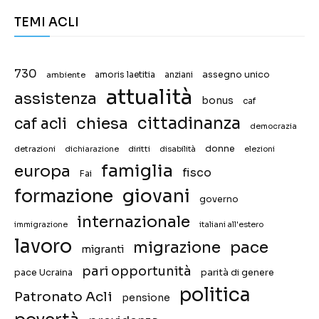
TEMI ACLI
730
assegno unico
ambiente
amoris laetitia
anziani
attualità
assistenza
bonus
caf
chiesa
cittadinanza
caf acli
democrazia
donne
detrazioni
diritti
disabilità
dichiarazione
elezioni
famiglia
europa
fisco
Fai
giovani
formazione
governo
internazionale
immigrazione
italiani all'estero
lavoro
migrazione
pace
migranti
pari opportunità
pace Ucraina
parità di genere
politica
Patronato Acli
pensione