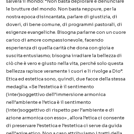
salverà il mondo: “Non basta deplorare e denunciare
le brutture del mondo. Non basta neppure, per la
nostra epoca disincantata, parlare di giustizia, di
doveri, di bene comune, di programmi pastorali, di
esigenze evangeliche. Bisogna parlarne con un cuore
carico di amore compassionevole, facendo
esperienza di quella carità che dona con gioia e
suscita entusiasmo; bisogna irradiare la bellezza di
ciò che è vero e giusto nella vita, perché solo questa
bellezza rapisce veramente i cuori e li rivolge a Dio”.
Etica ed estetica sono, quindi, due facce della stessa
medaglia. «Se l’estetica è il sentimento
(inter)soggettivo dell’immersione armonica
nell’ambiente e l’etica è il sentimento
(inter)soggettivo di rispetto per l’ambiente e di
azione armonica con esso» , allora l’etica ci consente
di preservare l’estetica e l’estetica ci serve da guida
nell’agire etico. Non a caso attribuiamo i tratti della