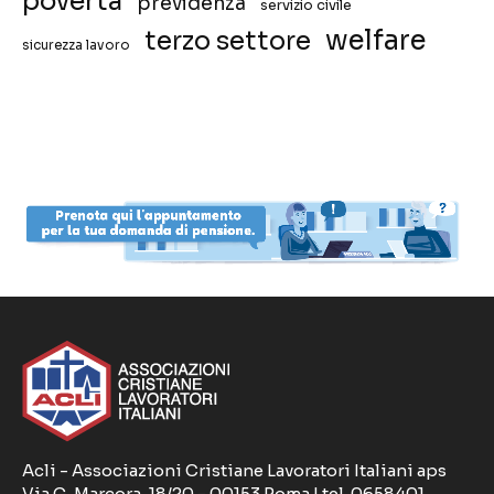
povertà
previdenza
servizio civile
welfare
terzo settore
sicurezza lavoro
Acli - Associazioni Cristiane Lavoratori Italiani aps
Via G. Marcora, 18/20 - 00153 Roma | tel. 0658401