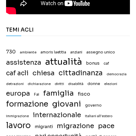
TEMI ACLI
730
assegno unico
ambiente
amoris laetitia
anziani
attualità
assistenza
bonus
caf
chiesa
cittadinanza
caf acli
democrazia
donne
detrazioni
diritti
disabilità
dichiarazione
elezioni
famiglia
europa
fisco
Fai
giovani
formazione
governo
internazionale
immigrazione
italiani all'estero
lavoro
migrazione
pace
migranti
pari opportunità