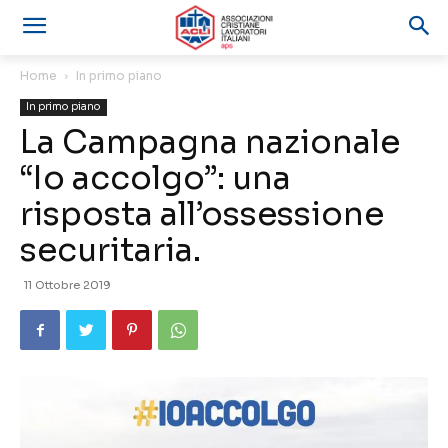
Home
In primo piano
In primo piano
La Campagna nazionale
“Io accolgo”: una
risposta all’ossessione
securitaria.
11 Ottobre 2019