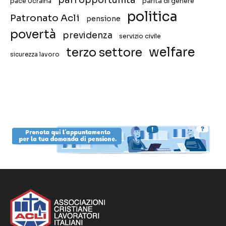
pace Ucraina
parità di genere
politica
Patronato Acli
pensione
povertà
previdenza
servizio civile
welfare
terzo settore
sicurezza lavoro