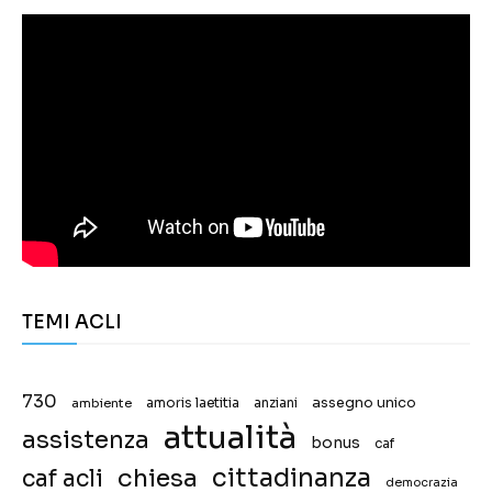
TEMI ACLI
730
assegno unico
ambiente
amoris laetitia
anziani
attualità
assistenza
bonus
caf
chiesa
cittadinanza
caf acli
democrazia