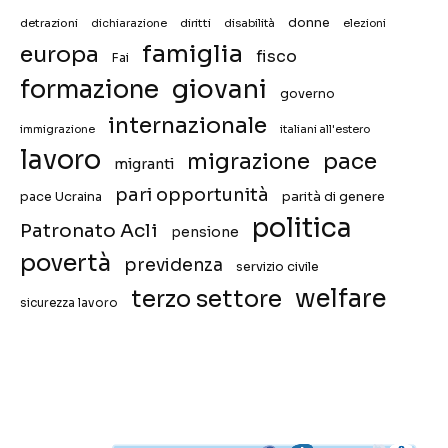
donne
detrazioni
diritti
disabilità
dichiarazione
elezioni
famiglia
europa
fisco
Fai
giovani
formazione
governo
internazionale
immigrazione
italiani all'estero
lavoro
migrazione
pace
migranti
pari opportunità
pace Ucraina
parità di genere
politica
Patronato Acli
pensione
povertà
previdenza
servizio civile
welfare
terzo settore
sicurezza lavoro