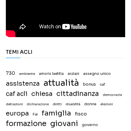
TEMI ACLI
730
assegno unico
ambiente
amoris laetitia
anziani
attualità
assistenza
bonus
caf
chiesa
cittadinanza
caf acli
democrazia
donne
detrazioni
diritti
disabilità
dichiarazione
elezioni
famiglia
europa
fisco
Fai
giovani
formazione
governo