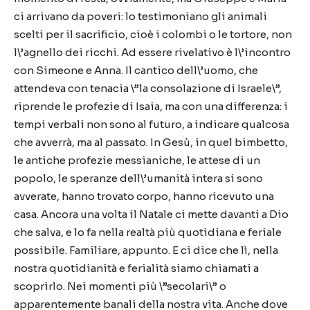
ci arrivano da poveri: lo testimoniano gli animali
scelti per il sacrificio, cioè i colombi o le tortore, non
l\’agnello dei ricchi. Ad essere rivelativo è l\’incontro
con Simeone e Anna. Il cantico dell\’uomo, che
attendeva con tenacia \”la consolazione di Israele\”,
riprende le profezie di Isaia, ma con una differenza: i
tempi verbali non sono al futuro, a indicare qualcosa
che avverrà, ma al passato. In Gesù, in quel bimbetto,
le antiche profezie messianiche, le attese di un
popolo, le speranze dell\’umanità intera si sono
avverate, hanno trovato corpo, hanno ricevuto una
casa. Ancora una volta il Natale ci mette davanti a Dio
che salva, e lo fa nella realtà più quotidiana e feriale
possibile. Familiare, appunto. E ci dice che lì, nella
nostra quotidianità e ferialità siamo chiamati a
scoprirlo. Nei momenti più \”secolari\” o
apparentemente banali della nostra vita. Anche dove