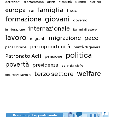
donne
detrazioni
diritti
disabilità
dichiarazione
elezioni
famiglia
europa
fisco
Fai
giovani
formazione
governo
internazionale
immigrazione
italiani all'estero
lavoro
migrazione
pace
migranti
pari opportunità
pace Ucraina
parità di genere
politica
Patronato Acli
pensione
povertà
previdenza
servizio civile
welfare
terzo settore
sicurezza lavoro