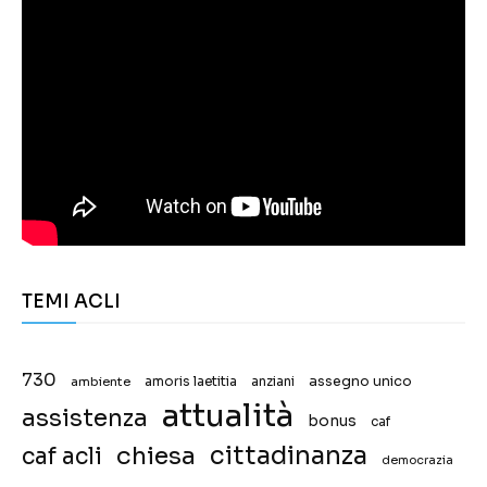
TEMI ACLI
730
assegno unico
ambiente
amoris laetitia
anziani
attualità
assistenza
bonus
caf
chiesa
cittadinanza
caf acli
democrazia