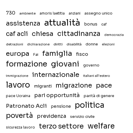
730
assegno unico
ambiente
amoris laetitia
anziani
attualità
assistenza
bonus
caf
chiesa
cittadinanza
caf acli
democrazia
donne
detrazioni
diritti
disabilità
dichiarazione
elezioni
famiglia
europa
fisco
Fai
giovani
formazione
governo
internazionale
immigrazione
italiani all'estero
lavoro
migrazione
pace
migranti
pari opportunità
pace Ucraina
parità di genere
politica
Patronato Acli
pensione
povertà
previdenza
servizio civile
welfare
terzo settore
sicurezza lavoro