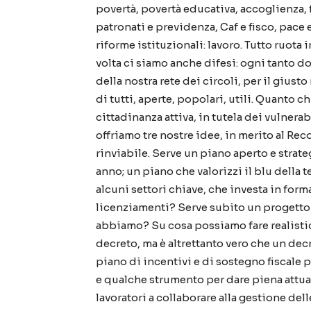
povertà, povertà educativa, accoglienza, 
patronati e previdenza, Caf e fisco, pace 
riforme istituzionali: lavoro. Tutto ruota 
volta ci siamo anche difesi: ogni tanto d
della nostra rete dei circoli, per il giusto
di tutti, aperte, popolari, utili. Quant
cittadinanza attiva, in tutela dei vulnera
offriamo tre nostre idee, in merito al Rec
rinviabile. Serve un piano aperto e strate
anno; un piano che valorizzi il blu della 
alcuni settori chiave, che investa in fo
licenziamenti? Serve subito un progetto s
abbiamo? Su cosa possiamo fare realistica
decreto, ma è altrettanto vero che un dec
piano di incentivi e di sostegno fiscale p
e qualche strumento per dare piena attuazi
lavoratori a collaborare alla gestione de