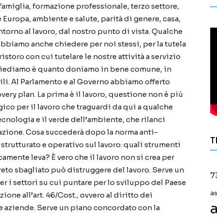
famiglia, formazione professionale, terzo settore,
e Europa, ambiente e salute, parità di genere, casa,
intorno al lavoro, dal nostro punto di vista. Qualche
obbiamo anche chiedere per noi stessi, per la tutela
 ristoro con cui tutelare le nostre attività a servizio
o chiediamo è quanto doniamo in bene comune, in
bili. Al Parlamento e al Governo abbiamo offerto
overy plan. La prima è il lavoro, questione non è più
gico per il lavoro che traguardi da qui a qualche
tecnologia e il verde dell’ambiente, che rilanci
rmazione. Cosa succederà dopo la norma anti-
T
trutturato e operativo sul lavoro: quali strumenti
mente leva? È vero che il lavoro non si crea per
reto sbagliato può distruggere del lavoro. Serve un
7
er i settori su cui puntare per lo sviluppo del Paese
a
one all’art. 46/Cost., ovvero al diritto dei
a
lle aziende. Serve un piano concordato con la