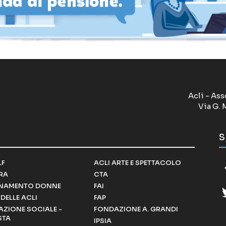
Acli - Ass
Via G. 
S
LF
ACLI ARTE E SPETTACOLO
RRA
CTA
NAMENTO DONNE
FAI
DELLE ACLI
FAP
ZIONE SOCIALE -
FONDAZIONE A. GRANDI
STA
IPSIA