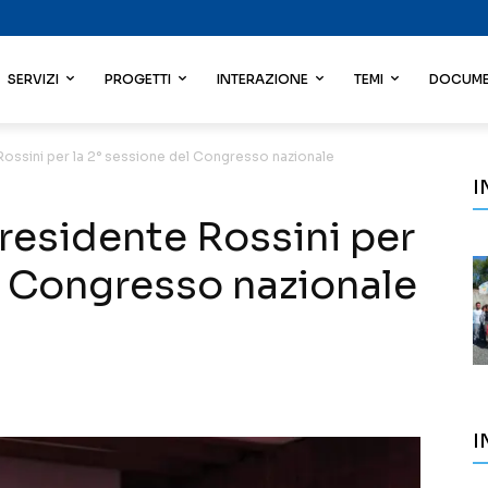
SERVIZI
PROGETTI
INTERAZIONE
TEMI
DOCUME
 Rossini per la 2° sessione del Congresso nazionale
I
Presidente Rossini per
el Congresso nazionale
I