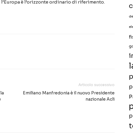
l’Europa è l’orizzonte ordinario di riferimento.
c
de
el
f
g
i
l
p
Articolo successivo
p
la
Emiliano Manfredonia è il nuovo Presidente
P
e
nazionale Acli
p
p
t