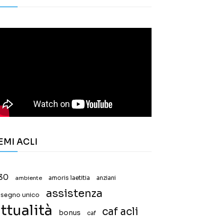
EMI ACLI
30
ambiente
amoris laetitia
anziani
assistenza
ssegno unico
ttualità
caf acli
bonus
caf