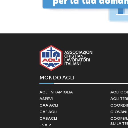
MONDO ACLI
ACLI IN FAMIGLIA
ACLI CO
ASPEVI
ACLI TE
CAA ACLI
COORDI
CAF ACLI
GIOVANI 
CASACLI
COOPERA
SU LA TE
ENAIP