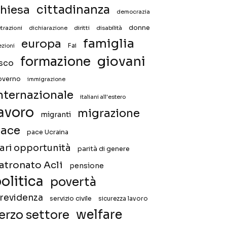
hiesa
cittadinanza
democrazia
donne
trazioni
diritti
disabilità
dichiarazione
famiglia
europa
Fai
ezioni
giovani
formazione
isco
overno
immigrazione
nternazionale
italiani all'estero
avoro
migrazione
migranti
ace
pace Ucraina
ari opportunità
parità di genere
atronato Acli
pensione
olitica
povertà
revidenza
servizio civile
sicurezza lavoro
welfare
erzo settore