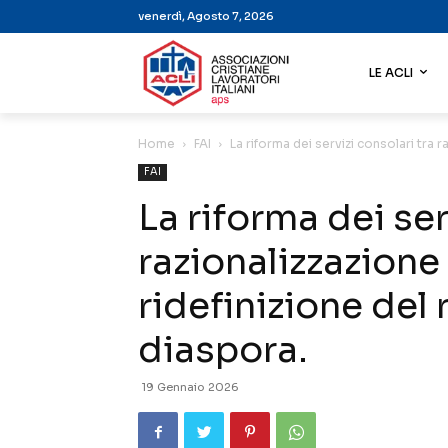
venerdì, Agosto 7, 2026
LE ACLI
Home
FAI
La riforma dei servizi consolari tra r
FAI
La riforma dei ser
razionalizzazione
ridefinizione del
diaspora.
19 Gennaio 2026