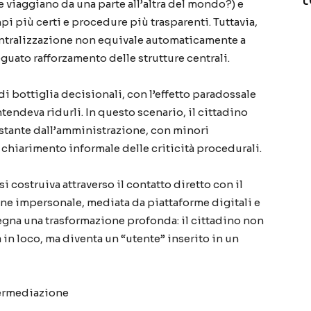
e viaggiano da una parte all’altra del mondo?) e
 più certi e procedure più trasparenti. Tuttavia,
entralizzazione non equivale automaticamente a
guato rafforzamento delle strutture centrali.
 di bottiglia decisionali, con l’effetto paradossale
tendeva ridurli. In questo scenario, il cittadino
distante dall’amministrazione, con minori
i chiarimento informale delle criticità procedurali.
i costruiva attraverso il contatto diretto con il
one impersonale, mediata da piattaforme digitali e
egna una trasformazione profonda: il cittadino non
in loco, ma diventa un “utente” inserito in un
ntermediazione