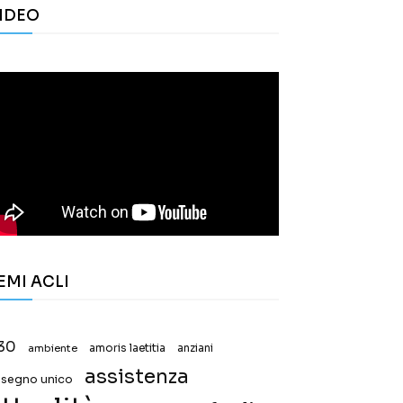
IDEO
EMI ACLI
30
ambiente
amoris laetitia
anziani
assistenza
ssegno unico