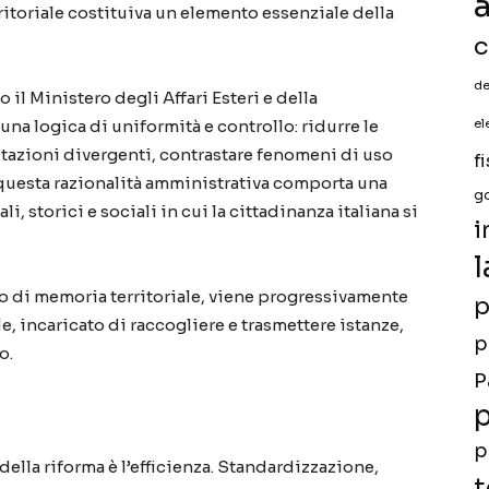
a
ritoriale costituiva un elemento essenziale della
c
de
 il Ministero degli Affari Esteri e della
a logica di uniformità e controllo: ridurre le
el
etazioni divergenti, contrastare fenomeni di uso
f
 questa razionalità amministrativa comporta una
g
li, storici e sociali in cui la cittadinanza italiana si
i
l
ato di memoria territoriale, viene progressivamente
p
 incaricato di raccogliere e trasmettere istanze,
p
o.
P
p
p
ella riforma è l’efficienza. Standardizzazione,
t