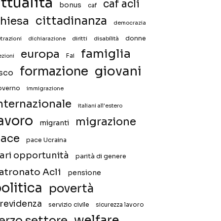
ttualità
caf acli
bonus
caf
hiesa
cittadinanza
democrazia
donne
trazioni
diritti
disabilità
dichiarazione
famiglia
europa
Fai
ezioni
giovani
formazione
isco
overno
immigrazione
nternazionale
italiani all'estero
avoro
migrazione
migranti
ace
pace Ucraina
ari opportunità
parità di genere
atronato Acli
pensione
olitica
povertà
revidenza
servizio civile
sicurezza lavoro
welfare
erzo settore