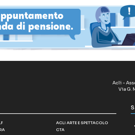
Acli - Ass
Via G. 
S
LF
ACLI ARTE E SPETTACOLO
RRA
CTA