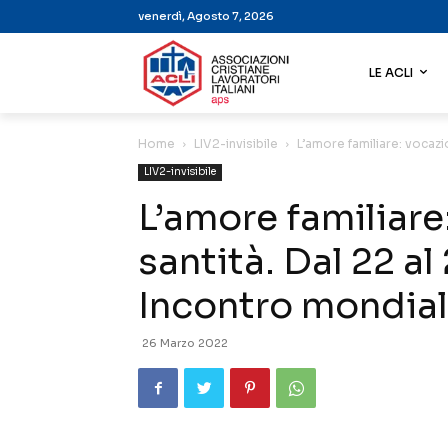
venerdì, Agosto 7, 2026
LE ACLI
Home
LIV2-invisibile
L’amore familiare: vocazio
LIV2-invisibile
L’amore familiare
santità. Dal 22 a
Incontro mondial
26 Marzo 2022