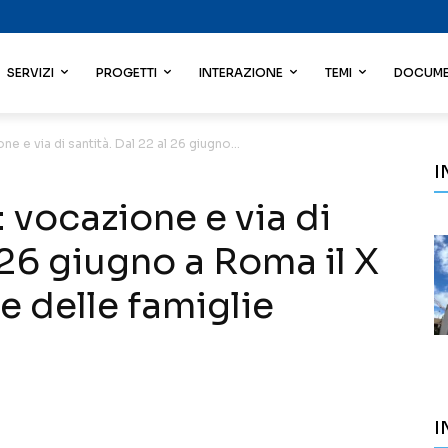
SERVIZI
PROGETTI
INTERAZIONE
TEMI
DOCUME
ne e via di santità. Dal 22 al 26 giugno...
I
: vocazione e via di
l 26 giugno a Roma il X
e delle famiglie
I