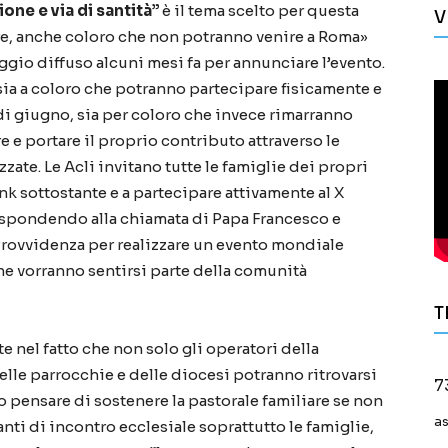
one e via di santità”
è il tema scelto per questa
V
re, anche coloro che non potranno venire a Roma»
gio diffuso alcuni mesi fa per annunciare l’evento.
 sia a coloro che potranno partecipare fisicamente e
di giugno, sia per coloro che invece rimarranno
 e portare il proprio contributo attraverso le
ate. Le Acli invitano tutte le famiglie dei propri
link sottostante e a partecipare attivamente al X
rispondendo alla chiamata di Papa Francesco e
Provvidenza per realizzare un evento mondiale
he vorranno sentirsi parte della comunità
T
e nel fatto che non solo gli operatori della
delle parrocchie e delle diocesi potranno ritrovarsi
7
 pensare di sostenere la pastorale familiare se non
a
i di incontro ecclesiale soprattutto le famiglie,