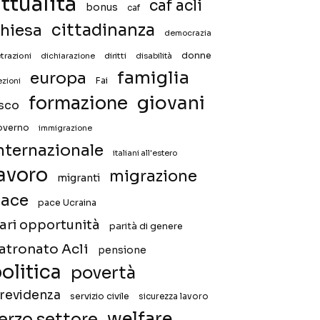
ttualità
caf acli
bonus
caf
hiesa
cittadinanza
democrazia
donne
trazioni
diritti
disabilità
dichiarazione
famiglia
europa
Fai
ezioni
giovani
formazione
isco
overno
immigrazione
nternazionale
italiani all'estero
avoro
migrazione
migranti
ace
pace Ucraina
ari opportunità
parità di genere
atronato Acli
pensione
olitica
povertà
revidenza
servizio civile
sicurezza lavoro
welfare
erzo settore