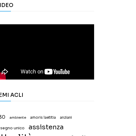
IDEO
EMI ACLI
30
ambiente
amoris laetitia
anziani
assistenza
ssegno unico