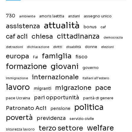
730
assegno unico
ambiente
amoris laetitia
anziani
attualità
assistenza
bonus
caf
chiesa
cittadinanza
caf acli
democrazia
donne
detrazioni
diritti
disabilità
dichiarazione
elezioni
famiglia
europa
fisco
Fai
giovani
formazione
governo
internazionale
immigrazione
italiani all'estero
lavoro
migrazione
pace
migranti
pari opportunità
pace Ucraina
parità di genere
politica
Patronato Acli
pensione
povertà
previdenza
servizio civile
welfare
terzo settore
sicurezza lavoro