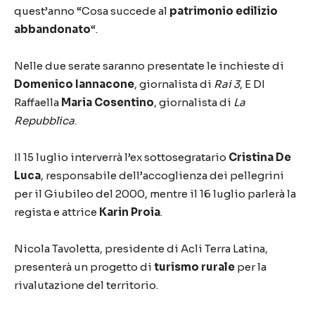
quest’anno “Cosa succede al
patrimonio edilizio
abbandonato
“.
Nelle due serate saranno presentate le inchieste di
Domenico Iannacone
, giornalista di
Rai 3
, E DI
Raffaella
Maria Cosentino
, giornalista di
La
Repubblica
.
Il 15 luglio interverrà l’ex sottosegratario
Cristina De
Luca
, responsabile dell’accoglienza dei pellegrini
per il Giubileo del 2000, mentre il 16 luglio parlerà la
regista e attrice
Karin Proia
.
Nicola Tavoletta, presidente di Acli Terra Latina,
presenterà un progetto di
turismo rurale
per la
rivalutazione del territorio.