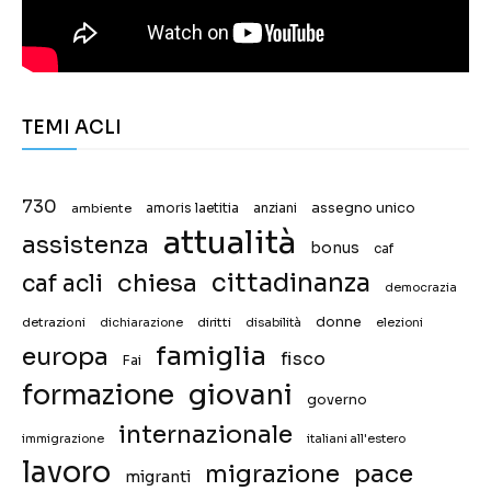
TEMI ACLI
730
assegno unico
ambiente
amoris laetitia
anziani
attualità
assistenza
bonus
caf
chiesa
cittadinanza
caf acli
democrazia
donne
detrazioni
diritti
disabilità
dichiarazione
elezioni
famiglia
europa
fisco
Fai
giovani
formazione
governo
internazionale
immigrazione
italiani all'estero
lavoro
migrazione
pace
migranti