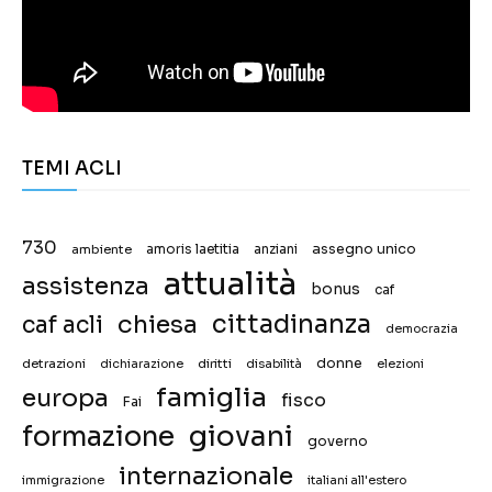
TEMI ACLI
730
assegno unico
ambiente
amoris laetitia
anziani
attualità
assistenza
bonus
caf
chiesa
cittadinanza
caf acli
democrazia
donne
detrazioni
diritti
disabilità
dichiarazione
elezioni
famiglia
europa
fisco
Fai
giovani
formazione
governo
internazionale
immigrazione
italiani all'estero