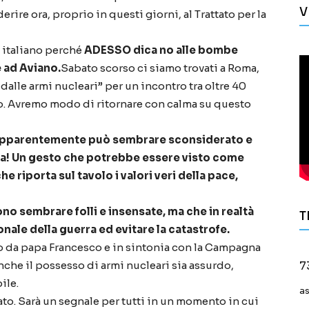
V
rire ora, proprio in questi giorni, al Trattato per la
 italiano perché
ADESSO dica no alle bombe
e ad Aviano.
Sabato scorso ci siamo trovati a Roma,
dalle armi nucleari” per un incontro tra oltre 40
ano. Avremo modo di ritornare con calma su questo
apparentemente può sembrare sconsiderato e
llia! Un gesto che potrebbe essere visto come
e riporta sul tavolo i valori veri della pace,
no sembrare folli e insensate, ma che in realtà
T
nale della guerra ed evitare la catastrofe.
 da papa Francesco e in sintonia con la Campagna
anche il possesso di armi nucleari sia assurdo,
7
ile.
a
ato. Sarà un segnale per tutti in un momento in cui