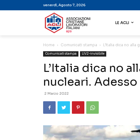
venerdì, Agosto 7, 2026
LE ACLI
Home
Comunicati stampa
L’Italia dica no alla
Comunicati stampa
LIV2-invisibile
L’Italia dica no al
nucleari. Adesso
2 Marzo 2022