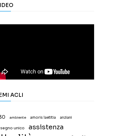
IDEO
EMI ACLI
30
ambiente
amoris laetitia
anziani
assistenza
ssegno unico