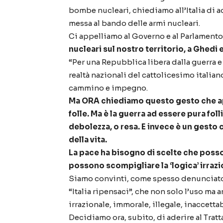
bombe nucleari, chiediamo all’Italia di ade
messa al bando delle armi nucleari.
Ci appelliamo al Governo e al Parlamento
nucleari sul nostro territorio, a Ghedi 
“Per una Repubblica libera dalla guerra e 
realtà nazionali del cattolicesimo itali
cammino e impegno.
Ma ORA chiediamo questo gesto che 
folle. Ma è la guerra ad essere pura fo
debolezza, o resa. E invece è un gesto ch
della vita.
La pace ha bisogno di scelte che posso
possono scompigliare la ‘logica’ irrazio
Siamo convinti, come spesso denunciato
“Italia ripensaci”, che non solo l’uso ma 
irrazionale, immorale, illegale, inaccettab
Decidiamo ora, subito, di aderire al Tratt