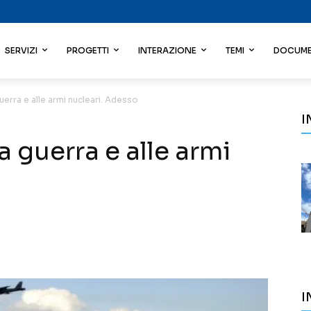
SERVIZI
PROGETTI
INTERAZIONE
TEMI
DOCUME
 guerra e alle armi nucleari. Adesso
I
la guerra e alle armi
I