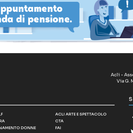
Acli - Ass
Via G. 
S
LF
ACLI ARTE E SPETTACOLO
RRA
CTA
NAMENTO DONNE
FAI