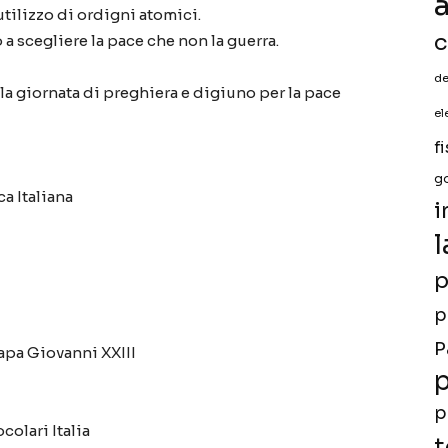
a
utilizzo di ordigni atomici.
c
a scegliere la pace che non la guerra.
de
a giornata di preghiera e digiuno per la pace
el
f
g
a Italiana
i
l
p
p
P
apa Giovanni XXIII
p
p
colari Italia
t