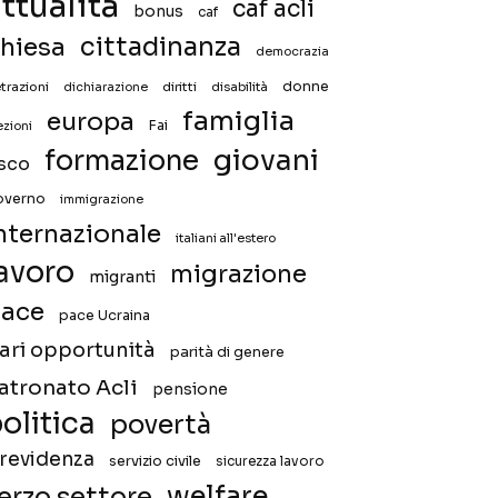
ttualità
caf acli
bonus
caf
hiesa
cittadinanza
democrazia
donne
trazioni
diritti
disabilità
dichiarazione
famiglia
europa
Fai
ezioni
giovani
formazione
isco
overno
immigrazione
nternazionale
italiani all'estero
avoro
migrazione
migranti
ace
pace Ucraina
ari opportunità
parità di genere
atronato Acli
pensione
olitica
povertà
revidenza
servizio civile
sicurezza lavoro
welfare
erzo settore