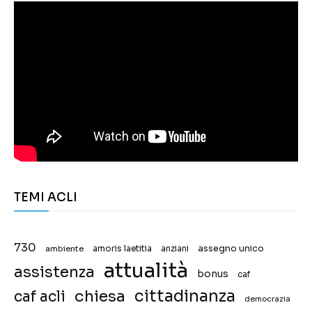
TEMI ACLI
730
assegno unico
ambiente
amoris laetitia
anziani
attualità
assistenza
bonus
caf
chiesa
cittadinanza
caf acli
democrazia