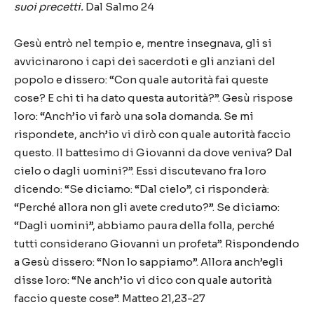
suoi precetti.
Dal Salmo 24
Gesù entrò nel tempio e, mentre insegnava, gli si
avvicinarono i capi dei sacerdoti e gli anziani del
popolo e dissero: “Con quale autorità fai queste
cose? E chi ti ha dato questa autorità?”. Gesù rispose
loro: “Anch’io vi farò una sola domanda. Se mi
rispondete, anch’io vi dirò con quale autorità faccio
questo. Il battesimo di Giovanni da dove veniva? Dal
cielo o dagli uomini?”. Essi discutevano fra loro
dicendo: “Se diciamo: “Dal cielo”, ci risponderà:
“Perché allora non gli avete creduto?”. Se diciamo:
“Dagli uomini”, abbiamo paura della folla, perché
tutti considerano Giovanni un profeta”. Rispondendo
a Gesù dissero: “Non lo sappiamo”. Allora anch’egli
disse loro: “Ne anch’io vi dico con quale autorità
faccio queste cose”. Matteo 21,23-27