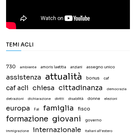
TEMI ACLI
730
assegno unico
ambiente
amoris laetitia
anziani
attualità
assistenza
bonus
caf
chiesa
cittadinanza
caf acli
democrazia
donne
detrazioni
diritti
disabilità
dichiarazione
elezioni
famiglia
europa
fisco
Fai
giovani
formazione
governo
internazionale
immigrazione
italiani all'estero