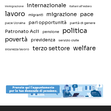
internazionale
immigrazione
italiani all'estero
lavoro
migrazione
pace
migranti
pari opportunità
pace Ucraina
parità di genere
politica
Patronato Acli
pensione
povertà
previdenza
servizio civile
welfare
terzo settore
sicurezza lavoro