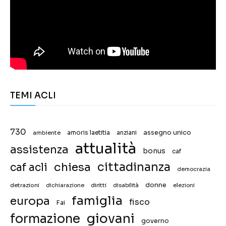
TEMI ACLI
730
assegno unico
ambiente
amoris laetitia
anziani
attualità
assistenza
bonus
caf
chiesa
cittadinanza
caf acli
democrazia
donne
detrazioni
diritti
disabilità
dichiarazione
elezioni
famiglia
europa
fisco
Fai
giovani
formazione
governo