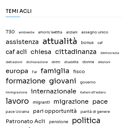
TEMI ACLI
730
assegno unico
ambiente
amoris laetitia
anziani
attualità
assistenza
bonus
caf
chiesa
cittadinanza
caf acli
democrazia
donne
detrazioni
diritti
disabilità
dichiarazione
elezioni
famiglia
europa
fisco
Fai
giovani
formazione
governo
internazionale
immigrazione
italiani all'estero
lavoro
migrazione
pace
migranti
pari opportunità
pace Ucraina
parità di genere
politica
Patronato Acli
pensione