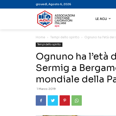
giovedì, Agosto 6, 2026
LE ACLI
Home
Tempi dello spirito
Ognuno ha l’età dei 
Tempi dello spirito
Ognuno ha l’età de
Sermig a Bergamo
mondiale della P
1 Marzo 2019