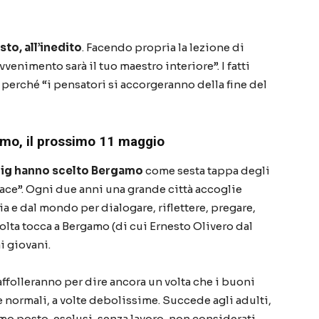
to, all’inedito
. Facendo propria la lezione di
vvenimento sarà il tuo maestro interiore”. I fatti
 perché “i pensatori si accorgeranno della fine del
gamo, il prossimo 11 maggio
mig hanno scelto Bergamo
come sesta tappa degli
ce”. Ogni due anni una grande città accoglie
ia e dal mondo per dialogare, riflettere, pregare,
volta tocca a Bergamo (di cui Ernesto Olivero dal
i giovani.
i affolleranno per dire ancora un volta che i buoni
normali, a volte debolissime. Succede agli adulti,
mo posto, esclusi, senza lavoro, non considerati.