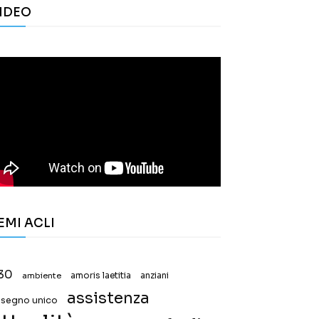
IDEO
EMI ACLI
30
ambiente
amoris laetitia
anziani
assistenza
ssegno unico