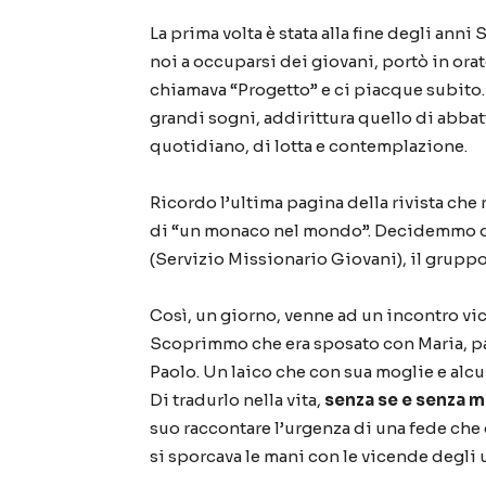
La prima volta è stata alla fine degli anni
noi a occuparsi dei giovani, portò in ora
chiamava “Progetto” e ci piacque subito. 
grandi sogni, addirittura quello di abba
quotidiano, di lotta e contemplazione.
Ricordo l’ultima pagina della rivista che
di “un monaco nel mondo”. Decidemmo di 
(Servizio Missionario Giovani), il gruppo c
Così, un giorno, venne ad un incontro vica
Scoprimmo che era sposato con Maria, pad
Paolo. Un laico che con sua moglie e alcu
Di tradurlo nella vita,
senza se e senza m
suo raccontare l’urgenza di una fede che 
si sporcava le mani con le vicende degli