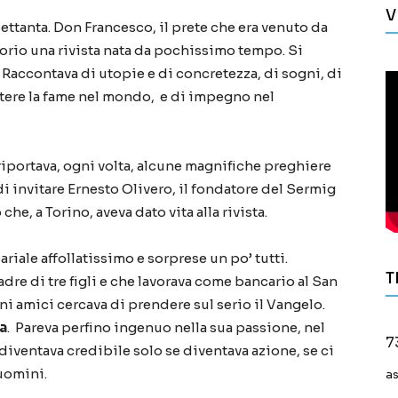
V
 Settanta. Don Francesco, il prete che era venuto da
torio una rivista nata da pochissimo tempo. Si
Raccontava di utopie e di concretezza, di sogni, di
ttere la fame nel mondo, e di impegno nel
 riportava, ogni volta, alcune magnifiche preghiere
invitare Ernesto Olivero, il fondatore del Sermig
he, a Torino, aveva dato vita alla rivista.
riale affollatissimo e sorprese un po’ tutti.
T
re di tre figli e che lavorava come bancario al San
ni amici cercava di prendere sul serio il Vangelo.
a
. Pareva perfino ingenuo nella sua passione, nel
7
diventava credibile solo se diventava azione, se ci
 uomini.
a