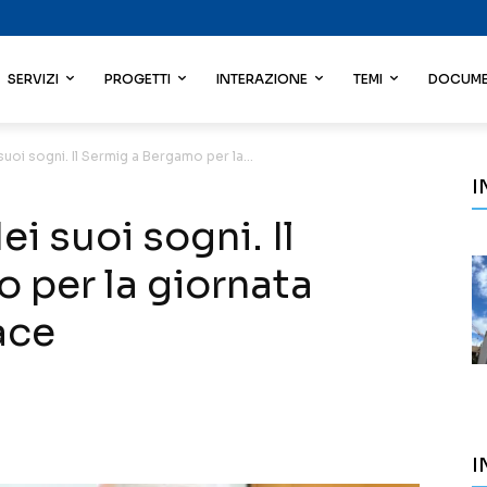
SERVIZI
PROGETTI
INTERAZIONE
TEMI
DOCUME
suoi sogni. Il Sermig a Bergamo per la...
I
i suoi sogni. Il
 per la giornata
ace
I