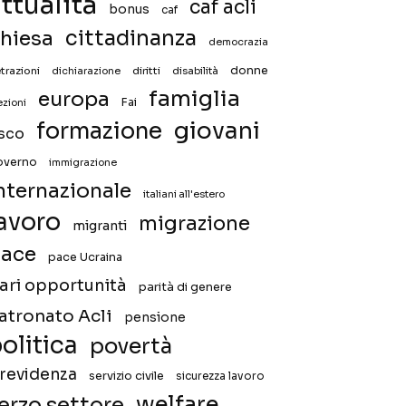
ttualità
caf acli
bonus
caf
hiesa
cittadinanza
democrazia
donne
trazioni
diritti
disabilità
dichiarazione
famiglia
europa
Fai
ezioni
giovani
formazione
isco
overno
immigrazione
nternazionale
italiani all'estero
avoro
migrazione
migranti
ace
pace Ucraina
ari opportunità
parità di genere
atronato Acli
pensione
olitica
povertà
revidenza
servizio civile
sicurezza lavoro
welfare
erzo settore