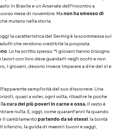
aolo in Brasile e un Arsenale dell’incontro a
o scorso mese di novembre. Ma
non ha smesso di
 che mutano nella storia.
 oggi la caratteristica del Sermig è la scommessa sui
 adulti che rendono credibile la proposta
ono
. Lo ha scritto spesso: “I giovani hanno bisogno
 lavori con loro deve guardarli negli occhi e non
oro, i giovani, devono invece imparare a dire dei si e
ll’apparente semplicità del suo discorrere. Una
onzoli, quasi a voler, ogni volta, ribadire le poche
e la cura dei più poveri in carne e ossa.
Il resto è
mbiare nulla. E, oggi, come quarant’anni fa quando
le il cambiamento
partendo da sé stessi
: la bontà
il silenzio, la guida di maestri buoni e saggi,