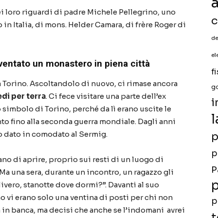
a
ei loro riguardi di padre Michele Pellegrino, uno
c
in Italia, di mons. Helder Camara, di frère Roger di
de
el
iventato un monastero in piena città
f
Torino. Ascoltandolo di nuovo, ci rimase ancora
g
di per terra
. Ci fece visitare una parte dell’ex
i
 simbolo di Torino, perché da lì erano uscite le
l
nto fino alla seconda guerra mondiale. Dagli anni
o dato in comodato al Sermig.
p
p
no di aprire, proprio sui resti di un luogo di
P
Ma una sera, durante un incontro, un ragazzo gli
p
ivero, stanotte dove dormi?”. Davanti al suo
ino vi erano solo una ventina di posti per chi non
p
a in banca, ma decisi che anche se l’indomani avrei
t