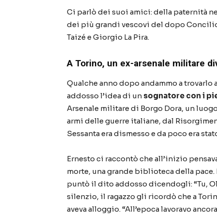
Ci parlò dei suoi amici: della paternità n
dei più grandi vescovi del dopo Concilio 
Taizé e Giorgio La Pira.
A Torino, un ex-arsenale militare d
Qualche anno dopo andammo a trovarlo a 
addosso l’idea di un
sognatore con i pie
Arsenale militare di Borgo Dora, un luogo
armi delle guerre italiane, dal Risorgime
Sessanta era dismesso e da poco era stat
Ernesto ci raccontò che all’inizio pensava
morte, una grande biblioteca della pace. 
puntò il dito addosso dicendogli: “Tu, Ol
silenzio, il ragazzo gli ricordò che a Tor
aveva alloggio. “All’epoca lavoravo ancor