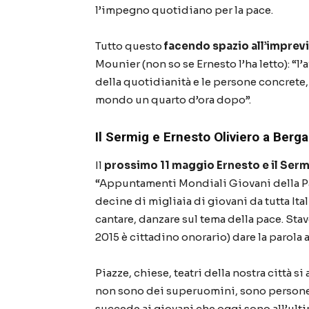
l’impegno quotidiano per la pace.
Tutto questo
facendo spazio all’imprevis
Mounier (non so se Ernesto l’ha letto): “l’a
della quotidianità e le persone concrete,
mondo un quarto d’ora dopo”.
Il Sermig e Ernesto Oliviero a Ber
Il
prossimo 11 maggio Ernesto e il Ser
“Appuntamenti Mondiali Giovani della Pa
decine di migliaia di giovani da tutta Ital
cantare, danzare sul tema della pace. Sta
2015 è cittadino onorario) dare la parola a
Piazze, chiese, teatri della nostra città s
non sono dei superuomini, sono persone 
succede ai giovani che oggi sono all’ulti