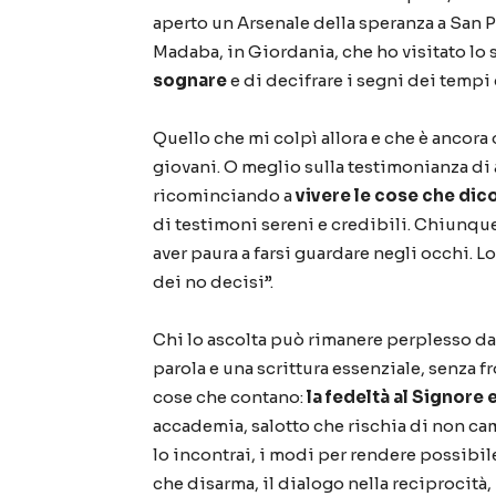
aperto un Arsenale della speranza a San P
Madaba, in Giordania, che ho visitato l
sognare
e di decifrare i segni dei tempi
Quello che mi colpì allora e che è ancora
giovani. O meglio sulla testimonianza di
ricominciando a
vivere le cose che dic
di testimoni sereni e credibili. Chiunque
aver paura a farsi guardare negli occhi. L
dei no decisi”.
Chi lo ascolta può rimanere perplesso da
parola e una scrittura essenziale, senza fr
cose che contano:
la fedeltà al Signore 
accademia, salotto che rischia di non ca
lo incontrai, i modi per rendere possibi
che disarma, il dialogo nella reciprocità, 