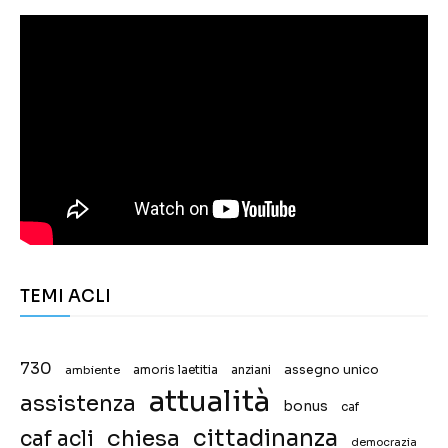
TEMI ACLI
730
assegno unico
ambiente
amoris laetitia
anziani
attualità
assistenza
bonus
caf
chiesa
cittadinanza
caf acli
democrazia