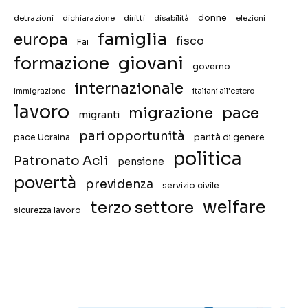
donne
detrazioni
diritti
disabilità
dichiarazione
elezioni
famiglia
europa
fisco
Fai
giovani
formazione
governo
internazionale
immigrazione
italiani all'estero
lavoro
migrazione
pace
migranti
pari opportunità
pace Ucraina
parità di genere
politica
Patronato Acli
pensione
povertà
previdenza
servizio civile
welfare
terzo settore
sicurezza lavoro