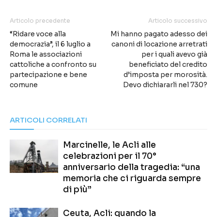
Articolo precedente
Articolo successivo
“Ridare voce alla
Mi hanno pagato adesso dei
democrazia”, il 6 luglio a
canoni di locazione arretrati
Roma le associazioni
per i quali avevo già
cattoliche a confronto su
beneficiato del credito
partecipazione e bene
d’imposta per morosità.
comune
Devo dichiararli nel 730?
ARTICOLI CORRELATI
Marcinelle, le Acli alle
celebrazioni per il 70°
anniversario della tragedia: “una
memoria che ci riguarda sempre
di più”
Ceuta, Acli: quando la