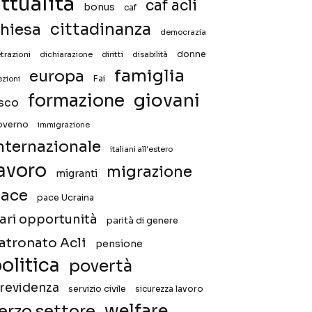
ttualità
caf acli
bonus
caf
hiesa
cittadinanza
democrazia
donne
trazioni
diritti
disabilità
dichiarazione
famiglia
europa
Fai
ezioni
giovani
formazione
isco
overno
immigrazione
nternazionale
italiani all'estero
avoro
migrazione
migranti
ace
pace Ucraina
ari opportunità
parità di genere
atronato Acli
pensione
olitica
povertà
revidenza
servizio civile
sicurezza lavoro
welfare
erzo settore