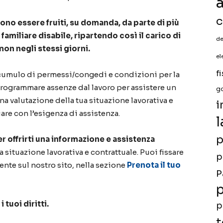
a
c
ono essere fruiti, su domanda, da parte di più
 familiare disabile, ripartendo così il carico di
de
non negli stessi giorni.
el
f
al cumulo di permessi/congedi e condizioni per la
i programmare assenze dal lavoro per assistere un
g
na valutazione della tua situazione lavorativa e
i
iare con l’esigenza di assistenza.
l
p
er offrirti una informazione e assistenza
tua situazione lavorativa e contrattuale. Puoi fissare
p
te sul nostro sito, nella sezione
Prenota il tuo
P
p
 tuoi diritti.
p
t