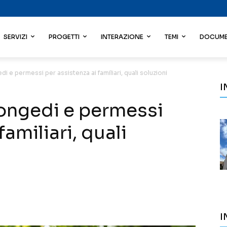
SERVIZI
PROGETTI
INTERAZIONE
TEMI
DOCUME
di e permessi per assistenza ai familiari, quali soluzioni
I
congedi e permessi
familiari, quali
I