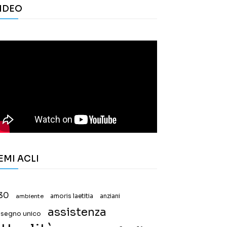
IDEO
EMI ACLI
30
ambiente
amoris laetitia
anziani
assistenza
ssegno unico