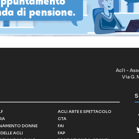
Acli - Ass
Via G. 
S
LF
ACLI ARTE E SPETTACOLO
RRA
CTA
NAMENTO DONNE
FAI
DELLE ACLI
FAP