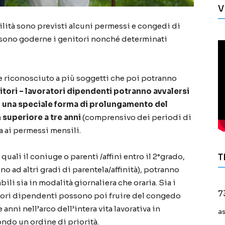
V
bilità sono previsti alcuni permessi e congedi di
possono goderne i genitori nonché determinati
re riconosciuto a più soggetti che poi potranno
nitori – lavoratori dipendenti potranno avvalersi
à di una speciale forma di prolungamento del
superiore a tre anni
(comprensivo dei periodi di
a ai permessi mensili.
 quali il coniuge o parenti /affini entro il 2°grado,
T
o ad altri gradi di parentela/affinità), potranno
ili sia in modalità giornaliera che oraria. Sia i
7
atori dipendenti possono poi fruire del congedo
anni nell’arco dell’intera vita lavorativa in
a
ondo un ordine di priorità.