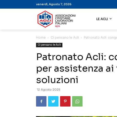
venerdì, Agosto 7, 2026
LE ACLI
Home
Ci pensano le Acli
Patronato Acli: conge
Ci pensano le Acli
Patronato Acli: 
per assistenza ai 
soluzioni
12 Agosto 2025