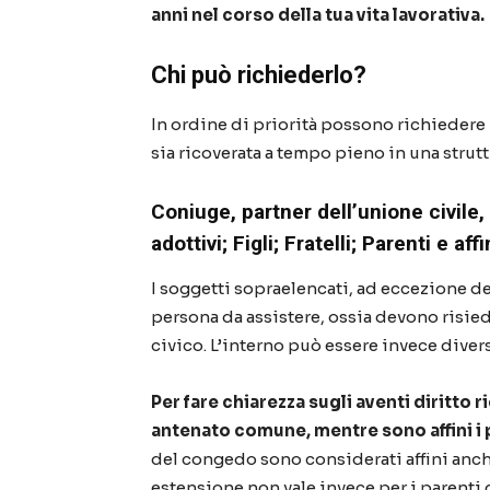
anni nel corso della tua vita lavorativa.
Chi può richiederlo?
In ordine di priorità possono richiedere 
sia ricoverata a tempo pieno in una strutt
C
oniuge, partner dell’unione civile,
adottivi;
Figli;
Fratelli;
Parenti e affi
I soggetti sopraelencati, ad eccezione de
persona da assistere, ossia devono risie
civico. L’interno può essere invece diver
Per fare chiarezza sugli aventi diritto 
antenato comune, mentre sono affini i p
del congedo sono considerati affini anche 
estensione non vale invece per i parenti 