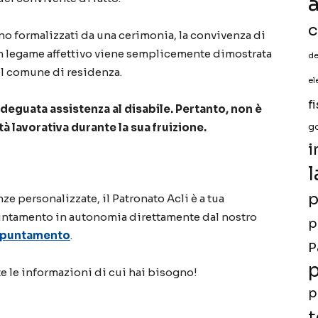
a
c
no formalizzati da una cerimonia, la convivenza di
n legame affettivo viene semplicemente dimostrata
de
el comune di residenza.
el
f
adeguata assistenza al disabile. Pertanto, non è
à lavorativa durante la sua fruizione.
g
i
l
p
e personalizzate, il Patronato Acli è a tua
untamento in autonomia direttamente dal nostro
p
Appuntamento
.
P
p
te le informazioni di cui hai bisogno!
p
t