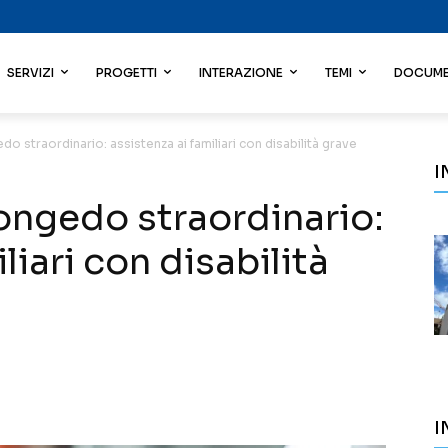
SERVIZI
PROGETTI
INTERAZIONE
TEMI
DOCUME
do straordinario: assistenza ai familiari con disabilità grave
I
congedo straordinario:
liari con disabilità
I