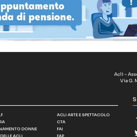
Acli - Ass
Via G. 
S
LF
ACLI ARTE E SPETTACOLO
RRA
CTA
NAMENTO DONNE
FAI
DELLE ACLI
FAP