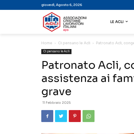
giovedì, Agosto 6, 2026
LE ACLI
Home
Ci pensano le Acli
Patronato Acli, conge
Ci pensano le Acli
Patronato Acli, 
assistenza ai fami
grave
11 Febbraio 2025