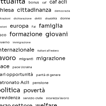
ttualità
caf acli
bonus
caf
hiesa
cittadinanza
democrazia
donne
trazioni
diritti
disabilità
dichiarazione
famiglia
europa
Fai
ezioni
giovani
formazione
isco
overno
immigrazione
nternazionale
italiani all'estero
avoro
migrazione
migranti
ace
pace Ucraina
ari opportunità
parità di genere
atronato Acli
pensione
olitica
povertà
revidenza
servizio civile
sicurezza lavoro
welfare
erzo settore