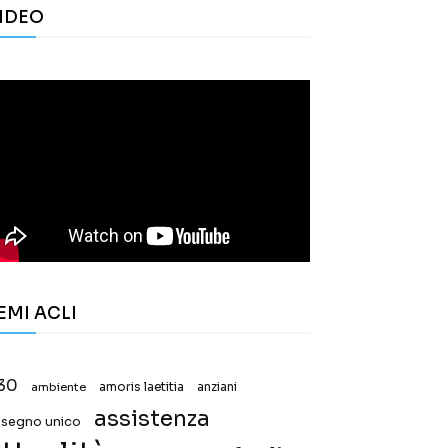
IDEO
EMI ACLI
30
ambiente
amoris laetitia
anziani
assistenza
ssegno unico