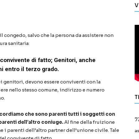
V
il congedo, salvo che la persona da assistere non
ura sanitaria:
 convivente di fatto;
Genitori, anche
ni entro il terzo grado.
i genitori, devono essere conviventi con la
dere nello stesso comune, indirizzo e numero
T
so.
ricordiamo che sono parenti tutti i soggetti con
7
arenti dell’altro coniuge.
Al fine della fruizione
i parenti dell’altro partner dell’unione civile. Tale
a
del convivente di fatto.